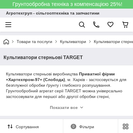
Грунтообробна техніка з компенсацією 25%!
Агротехгруп - сільгосптехніка та запчастини
Товари та послуги
Культиватори
Культиватори стер
Культиватори стерньові TARGET
Культиватори стерньові виробництва
Приватної фірми
«Хартехпром-97» (Слобода)
, м. Харків - застосовується для
безплужної обробки ґрунту і глибокого розпушування.
Грунтообробний агрегат серії TARGET можна універсально
застосовувати для першої або другої обробки стерні,
закладення органічних мінеральних добрив, а також для
Показати все
підготовки ґрунту під посів
Сортування
0
Фільтри