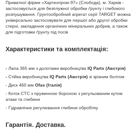
Приватної фірми «Хартехпром-97» (Слобода), м. Харків -
застосовується для безплужної обробки ґрунту і глибокого
розпушування. Грунтообробний агрегат серії TARGET можна
універсально застосовувати для першої або другої обробки
стерні, закладення органічних мінеральних добрив, а також
для підготовки ґрунту під посів
Характеристики та комплектація:
-
Лапа 365 мм з долотами виробництва
IQ Parts (Австрія)
-
Стійка виробництва
IQ Parts (Австрія)
зі зрізним болтом
- Диск 460 мм
Ofas (Італія)
- Коток СТС з пружинною бороною з регульованим кутом
атаки та глибини
- Гідравлічне регулювання глибини обробітку
Гарантія. Доставка.