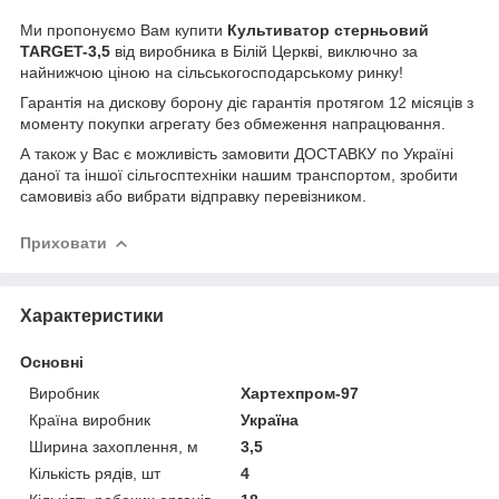
Ми пропонуємо Вам купити
Культиватор стерньовий
TARGET-3,5
від виробника в Білій Церкві, виключно за
найнижчою ціною на сільськогосподарському ринку!
Гарантія на дискову борону діє гарантія протягом 12 місяців з
моменту покупки агрегату без обмеження напрацювання.
А також у Вас є можливість замовити ДОСТАВКУ по Україні
даної та іншої сільгосптехніки нашим транспортом, зробити
самовивіз або вибрати відправку перевізником.
Приховати
Характеристики
Основні
Виробник
Хартехпром-97
Країна виробник
Україна
Ширина захоплення, м
3,5
Кількість рядів, шт
4