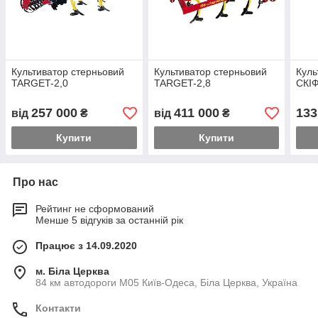
Культиватор стерньовий
Культиватор стерньовий
Куль
TARGET-2,0
TARGET-2,8
СКІФ
257 000
411 000
133
від
₴
від
₴
Купити
Купити
Про нас
Рейтинг не сформований
Менше 5 відгуків за останній рік
Працює з 14.09.2020
м. Біла Церква
84 км автодороги М05 Київ-Одеса, Біла Церква, Україна
Контакти