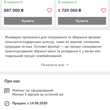
В наявності
В наявності
897 000
1 720 000
₴
₴
Купити
Купити
Жниварки призначені для скошування та збирання врожаю
сільськогосподарських культур, таких як зернові, соняшник,
кукурудза та інші. Основні функції — це процес скошування,
транспортування зібраної маси та укладання її у валки або
подальший процес комбайнування.
Основні функції та призначення:
Показати все
Скошування:
Відрізання стебел рослин за
допомогою різального апарату.
Транспортування:
Переміщення скошеної маси до
Про нас
молотильного барабана комбайна або до валка.
Рейтинг не сформований
Укладання в валки:
Для культур, що збираються
Менше 5 відгуків за останній рік
роздільним методом, жниварка складає скошену масу у
валки для подальшого дозрівання та збирання.
Працює з 14.09.2020
Пряме комбайнування:
Для культур, що збираються