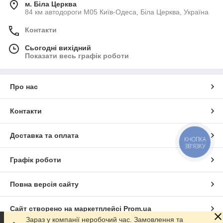
м. Біла Церква
прямо під час першого проходу, жниварка скошує
84 км автодороги М05 Київ-Одеса, Біла Церква, Україна
рослину і одразу подає масу на молотильний апарат
комбайна.
Контакти
Спеціалізоване застосування:
Існують жниварки
для конкретних культур (наприклад, соняшнику чи
Сьогодні вихідний
кукурудзи) та універсальні, які можуть
Показати весь графік роботи
використовуватися для різних видів робіт.
Особливі функції:
Деякі типи жниварок, як-от
Про нас
очісувальні, дбайливо збирають зерно, не
зрізаючи стебло, що мінімізує втрати.
Контакти
Доставка та оплата
КНОПКА
ЗВ'ЯЗКУ
Графік роботи
Повна версія сайту
Сайт створено на маркетплейсі
Prom.ua
Зараз у компанії неробочий час. Замовлення та