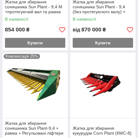
Жатка для збирання
Жатка для збирання
соняшника Sun Plant - 9,4 М
соняшника Sun Plant - 9,4
+протягуючий вал та рамка
(без протягуючого валу) +
рамка
В наявності
В наявності
854 000
870 000
₴
від
₴
Купити
Купити
Компенсація 25%
Жатка для збирання
соняшника Sun Plant-9,4 +
Жатка для збирання
рамка + Регульовані ліфтери
кукурудзи Corn Plant (КМС-8)