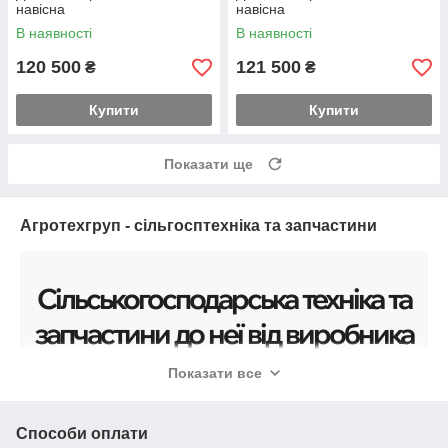
навісна
навісна
В наявності
В наявності
120 500
121 500
₴
₴
Купити
Купити
Показати ще
Агротехгруп - сільгосптехніка та запчастини
Сільськогосподарська техніка
та
запчастини до неї від виробника
Показати все
Швидка доставка, післяпродажне обслуговування
та гарантія.
Способи оплати
Переглянути асортимент