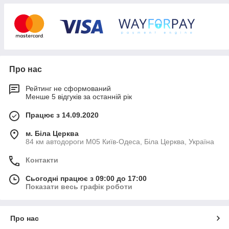
Про нас
Рейтинг не сформований
Менше 5 відгуків за останній рік
Огляди техніки в
зручному для вас форматі
Працює з 14.09.2020
на YouTube
м. Біла Церква
84 км автодороги М05 Київ-Одеса, Біла Церква, Україна
Підписатися
Контакти
Сьогодні працює з 09:00 до 17:00
Показати весь графік роботи
Наші переваги
Чому обирають Агротехгруп?
Про нас