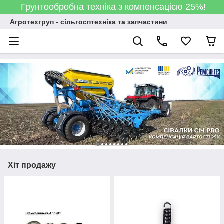
Грунтообробна техніка з компенсацією 25%!
Агротехгруп - сільгосптехніка та запчастини
Хіт продажу