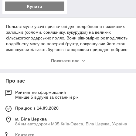
Купити
Польові мульчувачі призначені для подрібнення пожнивних
залишків (соломи, соняшнику, кукурудзи) на великих
сільськогосподарських полях. Вони рівномірно розподіляють
подрібнену масу по поверхні ґрунту, покращуючи його стан,
зменшуючи кількість бур'янів і створюючи природне добриво.
Показати все
Основні призначення:
Подрібнення пожнивних залишків:
Знищення та
подрібнення залишків культур, таких як солома,
Про нас
кукурудза, соняшник, ріпак, після збирання врожаю.
Рейтинг не сформований
Рівномірне розсіювання:
Рівномірне розкидання
Менше 5 відгуків за останній рік
подрібненої маси по полю, що сприяє її швидкому
розкладанню.
Працює з 14.09.2020
Покращення ґрунту:
Перетворення рослинних
м. Біла Церква
залишків на поживні речовини для ґрунту та
84 км автодороги М05 Київ-Одеса, Біла Церква, Україна
поліпшення його структури.
Знищення бур'янів:
Допомагають зменшити
Контакти