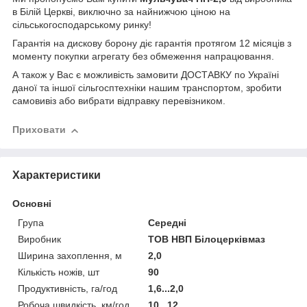
в Білій Церкві, виключно за найнижчою ціною на
сільськогосподарському ринку!
Гарантія на дискову борону діє гарантія протягом 12 місяців з
моменту покупки агрегату без обмеження напрацювання.
А також у Вас є можливість замовити ДОСТАВКУ по Україні
даної та іншої сільгосптехніки нашим транспортом, зробити
самовивіз або вибрати відправку перевізником.
Приховати
Характеристики
Основні
Група
Середні
Виробник
ТОВ НВП Білоцерківмаз
Ширина захоплення, м
2,0
Кількість ножів, шт
90
Продуктивність, га/год
1,6...2,0
Робоча швидкість, км/год
10...12