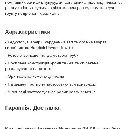
пожнивних залишків кукурудзи, соняшника, пшениці, ячменю,
ріпаку та інших культур з рівномірним розподілом поверхні
грунту подрібнених залишків.
Характеристики
- Редуктор, шарніри, карданний вал та обгінна муфта
виробництва Bandioli Pavesi (Італія)
- Ротор зі збільшеним діаметром труби
- Посилена конструкція кронштейнів та спіральне
розташування на роторі
- Оригінальна комбінація ножів
- На заміну протирізу застосовуються контрножі
- У приводі застосовується ролик наягу ременів
Гарантія. Доставка.
Ми пропонуємо Вам купити
Мульчувач ПН-2,0
від виробника