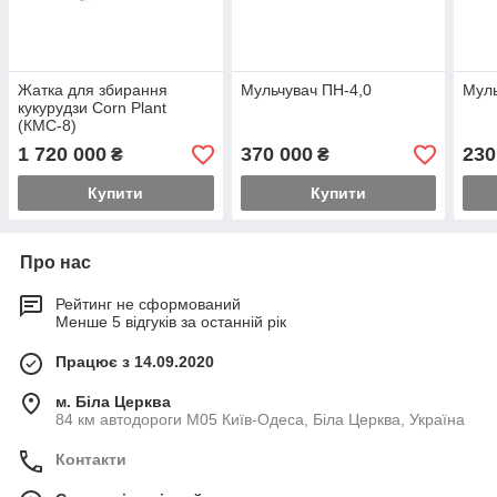
Жатка для збирання
Мульчувач ПН-4,0
Муль
кукурудзи Corn Plant
(КМС-8)
1 720 000
370 000
230
₴
₴
Купити
Купити
Про нас
Рейтинг не сформований
Менше 5 відгуків за останній рік
Працює з 14.09.2020
м. Біла Церква
84 км автодороги М05 Київ-Одеса, Біла Церква, Україна
Контакти