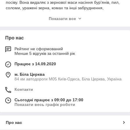
посіву. Вона видаляє з зернової маси насіння бур'янів, пил,
соломи, уражені зерна, комах та інші забруднення,
підвищуючи якість продукції.
Показати все
Основні функції:
Попереднє та первинне очищення:
видалення
великих, дрібних та легких домішок, таких як пил,
Про нас
солома, бур'янисті насінини.
Калібрування:
сортування зерна за розміром,
Рейтинг не сформований
масою та парусністю, що дозволяє виділити найцінніші
Менше 5 відгуків за останній рік
та найякісніші зерна.
Працює з 14.09.2020
Підготовка посівного матеріалу:
відділення
повноцінного, важкого зерна з живим зародком для
м. Біла Церква
забезпечення високої схожості.
84 км автодороги М05 Київ-Одеса, Біла Церква, Україна
Видалення пошкоджених зерен:
відокремлення
Контакти
травмованих, уражених комахами або некондиційних
зерен.
Сьогодні працює з 09:00 до 17:00
Сфери застосування:
Показати весь графік роботи
Сільськогосподарські підприємства
(фермерські та великі господарства).
Про нас
Елеватори, ЗАВи та інші зернопереробні