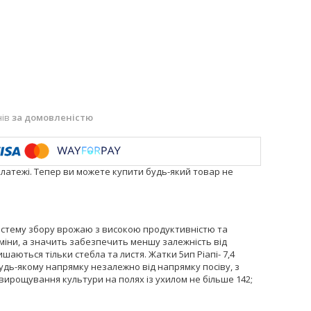
нів
за домовленістю
платежі. Тепер ви можете купити будь-який товар не
систему збору врожаю з високою продуктивністю та
міни, а значить забезпечить меншу залежність від
шаються тільки стебла та листя. Жатки 5ип Ріапі- 7,4
дь-якому напрямку незалежно від напрямку посіву, з
вирощування культури на полях із ухилом не більше 142;