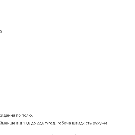
85
кидання по полю.
менше від 17,8 до 22,6 т/год. Робоча швидкість руху-не