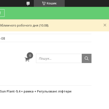
Кошик
!
ближчого робочого дня (10.08).
-08
и
n Plant-9,4 + рамка + Регульовані ліфтери