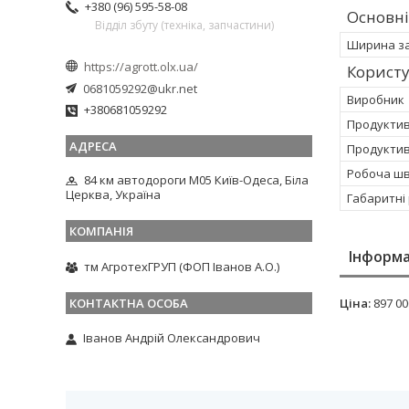
+380 (96) 595-58-08
Основні
Відділ збуту (техніка, запчастини)
Ширина за
https://agrott.olx.ua/
Корист
0681059292@ukr.net
Виробник
+380681059292
Продуктивн
Продуктив
Робоча шв
84 км автодороги М05 Київ-Одеса, Біла
Церква, Україна
Габаритні 
Інформа
тм АгротехГРУП (ФОП Іванов А.О.)
Ціна:
897 00
Іванов Андрій Олександрович