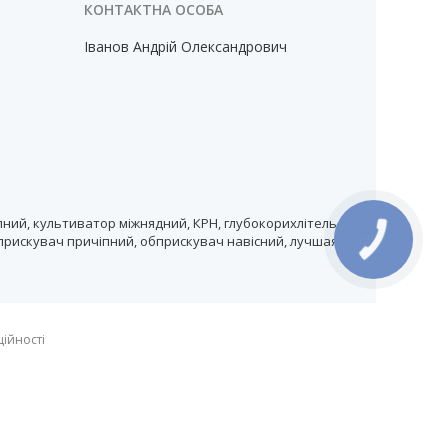
Іванов Андрій Олександрович
ний, культиватор міжнядний, КРН, глубокорихлітель,
прискувач причіпний, обприскувач навісний, лучшая
КНОПКА
ЗВ'ЯЗКУ
ційності