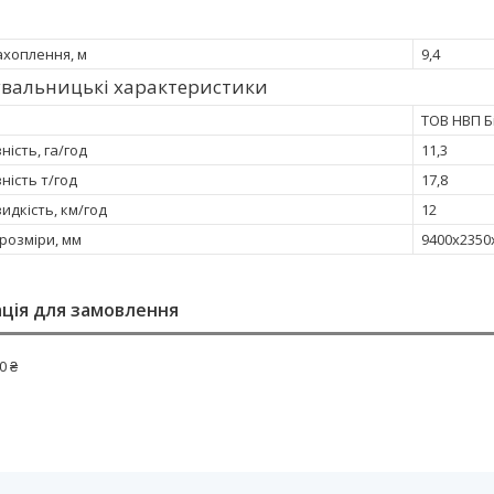
хоплення, м
9,4
увальницькі характеристики
ТОВ НВП Б
ість, га/год
11,3
ність т/год
17,8
идкість, км/год
12
розміри, мм
9400х2350
ція для замовлення
0 ₴