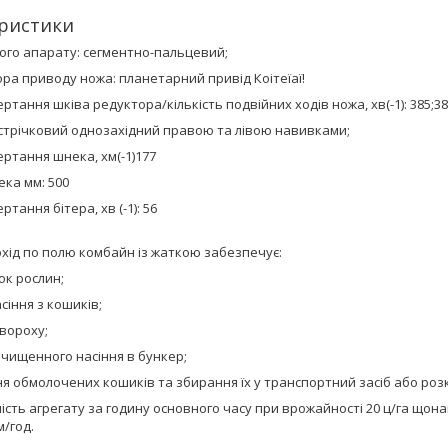
ристики
ого апарату: сегментно-пальцевий;
ра приводу ножа: планетарний привід Коітеїаї!
ртання шківа редуктора/кількість подвійних ходів ножа, хв(-1): 385;3
 стрічковий однозахідний правою та лівою навивками;
ртання шнека, хм(-1)177
ка мм: 500
тання бітера, хв (-1): 56
хід по полю комбайн із жаткою забезпечує:
вок рослин;
сіння з кошиків;
вороху;
очищенного насіння в бункер;
я обмолочених кошиків та збирання їх у транспортний засіб або роз
сть агрегату за годину основного часу при врожайності 20 ц/га щонай
м/год.