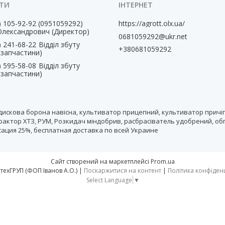
) 105-92-92
0951059292
https://agrott.olx.ua/
Олександрович (Директор)
0681059292@ukr.net
) 241-68-22
Відділ збуту
+380681059292
, запчастини)
) 595-58-08
Відділ збуту
, запчастини)
дискова борона навісна, культиватор прицепний, культиватор причіп
рактор ХТЗ, РУМ, Розкидач міндобрив, расбрасіватель удобрений, об
нсация 25%, бесплатная доставка по всей Украине
Сайт створений на маркетплейсі
Prom.ua
тм АгротехГРУП (ФОП Іванов А.О.) |
Поскаржитися на контент
|
Політика конфіден
Select Language
▼