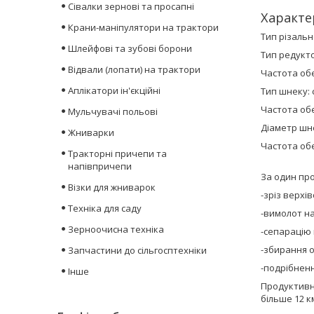
Сівалки зернові та просапні
Характе
Крани-маніпулятори на трактори
Тип різальн
Шлейфові та зубові борони
Тип редукто
Відвали (лопати) на трактори
Частота обе
Аплікатори ін'єкційні
Тип шнеку:
Частота обе
Мульчувачі польові
Діаметр шне
Жниварки
Частота обер
Тракторні причепи та
напівпричепи
За один про
Візки для жниварок
-зріз верхі
Техніка для саду
-вимолот на
Зерноочисна техніка
-сепарацію 
-збирання 
Запчастини до сільгосптехніки
-подрібненн
Інше
Продуктивні
більше 12 к