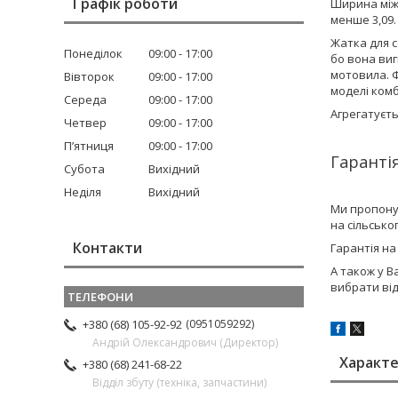
Графік роботи
Ширина міжр
менше 3,09.
Жатка для 
Понеділок
09:00
17:00
бо вона виг
мотовила. 
Вівторок
09:00
17:00
моделі ком
Середа
09:00
17:00
Агрегатуєть
Четвер
09:00
17:00
Пʼятниця
09:00
17:00
Гарантія
Субота
Вихідний
Неділя
Вихідний
Ми пропону
на сільсько
Контакти
Гарантія на
А також у В
вибрати ві
0951059292
+380 (68) 105-92-92
Андрій Олександрович (Директор)
Характ
+380 (68) 241-68-22
Відділ збуту (техніка, запчастини)