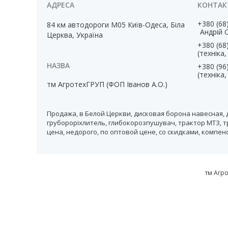
+380 (68
84 км автодороги М05 Київ-Одеса, Біла
Андрій 
Церква, Україна
+380 (68
(техніка
+380 (96
(техніка
тм АгротехГРУП (ФОП Іванов А.О.)
Продажа, в Белой Церкви, дисковая борона навесная, 
грубороріхлитель, глибокорозпушувач, трактор МТЗ, т
цена, недорого, по оптовой цене, со скидками, компе