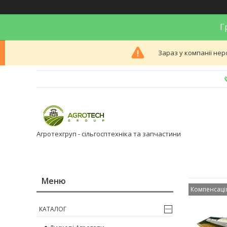
Гр
Зараз у компанії нер
Агротехгруп - сільгосптехніка та запчастини
Компенсаці
КАТАЛОГ