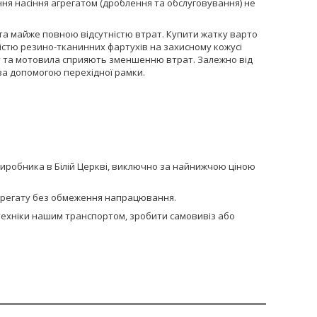
ння насіння агрегатом (дроблення та обслуговування) не
а майже повною відсутністю втрат. Купити жатку варто
ністю резино-тканинних фартухів на захисному кожусі
у та мотовила сприяють зменшенню втрат. Залежно від
за допомогою перехідної рамки.
виробника в Білій Церкві, виключно за найнижчою ціною
 агрегату без обмеження напрацювання.
сптехніки нашим транспортом, зробити самовивіз або