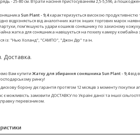
ядь - 25-80 см. Втрати насіння пристосуванням 2,5-5,596, а пошкодже
соняшника
Sun Plant - 9,4
характеризується високою продуктивністю т
ідно відрізняється від аналогічних жаток інших торгових марок наяв
Фартухи, пом'якшують удари кошиків соняшнику по захисному кожух
байна жатка для соняшника навішується на похилу камеру комбайна 
ся із: "Нью Холанд", "САМПО", "Джон Дір" та ін.
. Доставка.
ємо Вам купити
Жатку для збирання соняшника Sun Plant - 9,4
від 
господарському ринку!
 дискову борону діє гарантія протягом 12 місяців з моменту покупки
ас є можливість замовити ДОСТАВКУ по Україні даної та іншої сільго
дправку перевізником.
еристики