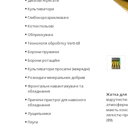
Дискові Агрегати
Культиватори
Глибокорозрихлювачі
Котки польові
Обприскувачі
Технологія обробітку Verti-till
Борони пружинні
Борони ротаційні
Культиватори просапні (міжрядні)
Розкидачі мінеральних добрив
Фронтальні навантажувачі та
обладнання
Жатка для 
відсутністю
Причіпні пристрої для навісного
атмосферних
обладнання
мають конс
Лущильники
легкістю пр
(89).
Плуги