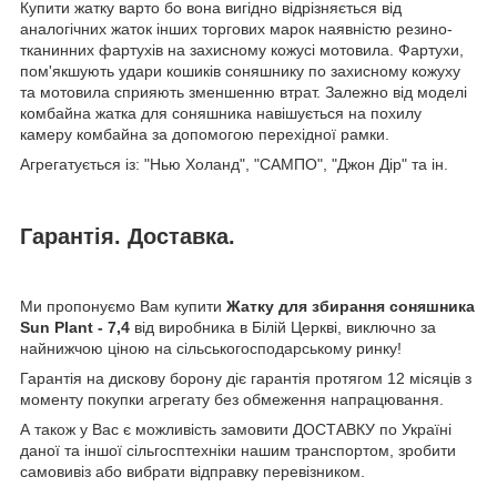
Купити жатку варто бо вона вигідно відрізняється від
аналогічних жаток інших торгових марок наявністю резино-
тканинних фартухів на захисному кожусі мотовила. Фартухи,
пом'якшують удари кошиків соняшнику по захисному кожуху
та мотовила сприяють зменшенню втрат. Залежно від моделі
комбайна жатка для соняшника навішується на похилу
камеру комбайна за допомогою перехідної рамки.
Агрегатується із: "Нью Холанд", "САМПО", "Джон Дір" та ін.
Гарантія. Доставка.
Ми пропонуємо Вам купити
Жатку для збирання соняшника
Sun Plant - 7,4
від виробника в Білій Церкві, виключно за
найнижчою ціною на сільськогосподарському ринку!
Гарантія на дискову борону діє гарантія протягом 12 місяців з
моменту покупки агрегату без обмеження напрацювання.
А також у Вас є можливість замовити ДОСТАВКУ по Україні
даної та іншої сільгосптехніки нашим транспортом, зробити
самовивіз або вибрати відправку перевізником.