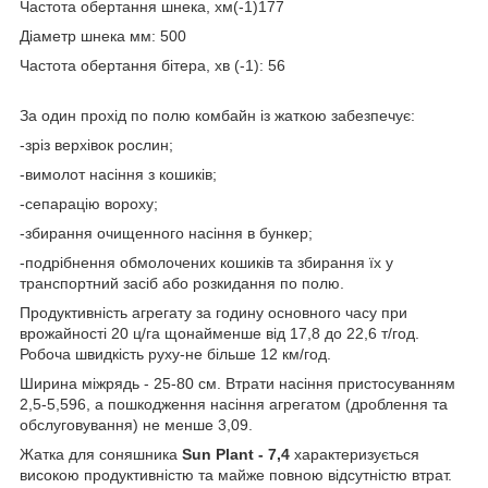
Частота обертання шнека, хм(-1)177
Діаметр шнека мм: 500
Частота обертання бітера, хв (-1): 56
За один прохід по полю комбайн із жаткою забезпечує:
-зріз верхівок рослин;
-вимолот насіння з кошиків;
-сепарацію вороху;
-збирання очищенного насіння в бункер;
-подрібнення обмолочених кошиків та збирання їх у
транспортний засіб або розкидання по полю.
Продуктивність агрегату за годину основного часу при
врожайності 20 ц/га щонайменше від 17,8 до 22,6 т/год.
Робоча швидкість руху-не більше 12 км/год.
Ширина міжрядь - 25-80 см. Втрати насіння пристосуванням
2,5-5,596, а пошкодження насіння агрегатом (дроблення та
обслуговування) не менше 3,09.
Жатка для соняшника
Sun Plant - 7,4
характеризується
високою продуктивністю та майже повною відсутністю втрат.