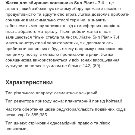
Жатка для збирання соняшника Sun Plant - 7,4
- це
агрегат, який забезпечує систему збору врожаю з високою
продуктивністю та відсутністю втрат. Жатка дозволяє прибрати
соняшник в максимально стислі терміни, а значить
забезпечить меншу залежність від атмосферних опадів та
якість зібраного матеріалу. Після роботи жатки в полі
залишаються тільки стебла та листя. Жатки 5ип Ріапі- 7,4
мають конструктивні характеристики, які допомагають
прибирати соняшник в будь-якому напрямку незалежно від
напрямку посіву, з легкістю проникаючи в ряди. Жатка
соняшникова використовується у всіх зонах вирощування
культури на полях із ухилом не більше 142; (89).
Характеристики
Тип різального апарату: сегментно-пальцевий;
Тип редуктора приводу ножа: планетарний привід Коітеїаї!
Частота обертання шківа редуктора/кількість подвійних ходів
ножа, хв(-1): 385;385
Тип шнеку: стрічковий однозахідний правою та лівою
навивками;