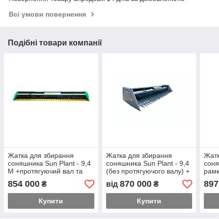
Всі умови повернення
Подібні товари компанії
Жатка для збирання
Жатка для збирання
Жатк
соняшника Sun Plant - 9,4
соняшника Sun Plant - 9,4
соня
М +протягуючий вал та
(без протягуючого валу) +
рамк
рамка
рамка
ліфт
854 000
870 000
897
₴
від
₴
Купити
Купити