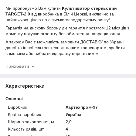
Ми пропонуємо Вам купити
Культиватор стерньовий
TARGET-2,0
від виробника в Білій Церкві, виключно за
найнижчою ціною на сільськогосподарському ринку!
Гарантія на дискову борону діє гарантія протягом 12 місяців з
моменту покупки агрегату без обмеження напрацювання.
А також у Вас є можливість замовити ДОСТАВКУ по Україні
даної та іншої сільгосптехніки нашим транспортом, зробити
самовивіз або вибрати відправку перевізником.
Приховати
Характеристики
Основні
Виробник
Хартехпром-97
Країна виробник
Україна
Ширина захоплення, м
2,0
Кількість рядів, шт
4