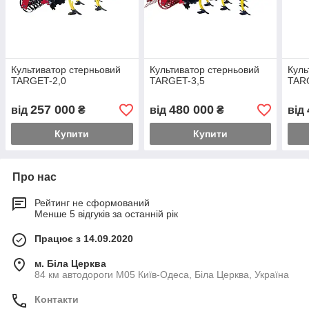
Культиватор стерньовий
Культиватор стерньовий
Куль
TARGET-2,0
TARGET-3,5
TAR
257 000
480 000
від
₴
від
₴
від
Купити
Купити
Про нас
Рейтинг не сформований
Менше 5 відгуків за останній рік
Працює з 14.09.2020
м. Біла Церква
84 км автодороги М05 Київ-Одеса, Біла Церква, Україна
Контакти