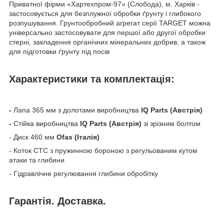
Приватної фірми «Хартехпром-97» (Слобода), м. Харків -
застосовується для безплужної обробки ґрунту і глибокого
розпушування. Грунтообробний агрегат серії TARGET можна
універсально застосовувати для першої або другої обробки
стерні, закладення органічних мінеральних добрив, а також
для підготовки ґрунту під посів
Характеристики та комплектація:
-
Лапа 365 мм з долотами виробництва
IQ Parts (Австрія)
-
Стійка виробництва
IQ Parts (Австрія)
зі зрізним болтом
- Диск 460 мм
Ofas (Італія)
- Коток СТС з пружинною бороною з регульованим кутом
атаки та глибини
- Гідравлічне регулювання глибини обробітку
Гарантія. Доставка.