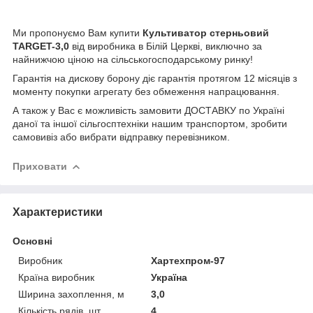
Ми пропонуємо Вам купити
Культиватор стерньовий
TARGET-3,0
від виробника в Білій Церкві, виключно за
найнижчою ціною на сільськогосподарському ринку!
Гарантія на дискову борону діє гарантія протягом 12 місяців з
моменту покупки агрегату без обмеження напрацювання.
А також у Вас є можливість замовити ДОСТАВКУ по Україні
даної та іншої сільгосптехніки нашим транспортом, зробити
самовивіз або вибрати відправку перевізником.
Приховати
Характеристики
Основні
Виробник
Хартехпром-97
Країна виробник
Україна
Ширина захоплення, м
3,0
Кількість рядів, шт
4