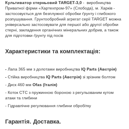
Культиватор стерньовий TARGET-3,0
- виробництва
Приватної фірми «Хартехпром-97» (Слобода), м. Харків -
застосовується для безплужної обробки ґрунту і глибокого
розпушування. Грунтообробний агрегат серії TARGET можна
універсально застосовувати для першої або другої обробки
стерні, закладення органічних мінеральних добрив, а також
для підготовки ґрунту під посів
Характеристики та комплектація:
-
Лапа 365 мм з долотами виробництва
IQ Parts (Австрія)
-
Стійка виробництва
IQ Parts (Австрія)
зі зрізним болтом
- Диск 460 мм
Ofas (Італія)
- Коток СТС з пружинною бороною з регульованим кутом
атаки та глибини
- Гідравлічне регулювання глибини обробітку
Гарантія. Доставка.