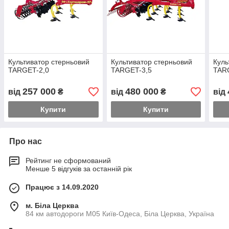
Культиватор стерньовий
Культиватор стерньовий
Куль
TARGET-2,0
TARGET-3,5
TAR
257 000
480 000
від
₴
від
₴
від
Купити
Купити
Про нас
Рейтинг не сформований
Менше 5 відгуків за останній рік
Працює з 14.09.2020
м. Біла Церква
84 км автодороги М05 Київ-Одеса, Біла Церква, Україна