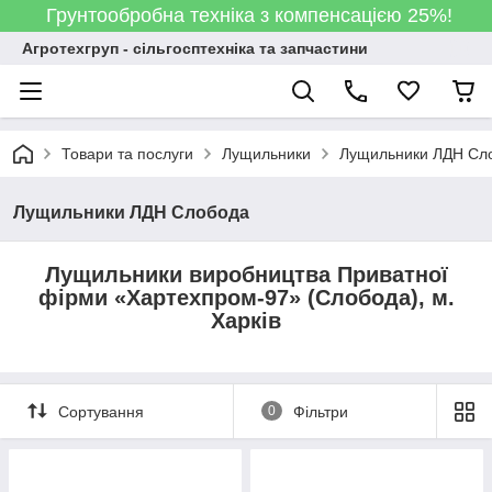
Грунтообробна техніка з компенсацією 25%!
Агротехгруп - сільгосптехніка та запчастини
Товари та послуги
Лущильники
Лущильники ЛДН Сл
Лущильники ЛДН Слобода
Лущильники виробництва
Приватної
фірми «Хартехпром-97» (Слобода), м.
Харків
Сортування
0
Фільтри