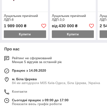
Лущильник причіпний
Лущильник причіпний
Лущи
ЛДП-8
ЛДП-3,0
ЛДП
1 989 000
430 000
2 5
₴
від
₴
Купити
Купити
Про нас
Рейтинг не сформований
Менше 5 відгуків за останній рік
Працює з 14.09.2020
м. Біла Церква
84 км автодороги М05 Київ-Одеса, Біла Церква, Україна
Контакти
Сьогодні працює з 09:00 до 17:00
Показати весь графік роботи