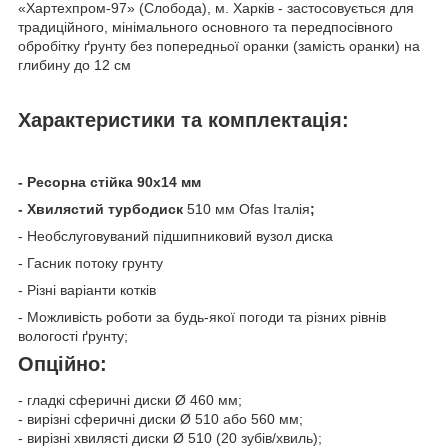
«Хартехпром-97» (Слобода), м. Харків - застосовується для
традиційного, мінімального основного та передпосівного
обробітку ґрунту без попередньої оранки (замість оранки) на
глибину до 12 см
Характеристики та комплектація:
- Ресорна стійка 90х14 мм
- Хвилястий турбодиск
510 мм Ofas Італія
;
- Необслуговуваний підшипниковий вузол диска
- Гасник потоку грунту
- Різні варіанти котків
- Можливість роботи за будь-якої погоди та різних рівнів
вологості ґрунту;
Опційно:
- гладкі сферичні диски Ø 460 мм;
- вирізні сферичні диски Ø 510 або 560 мм;
- вирізні хвилясті диски Ø 510 (20 зубів/хвиль);