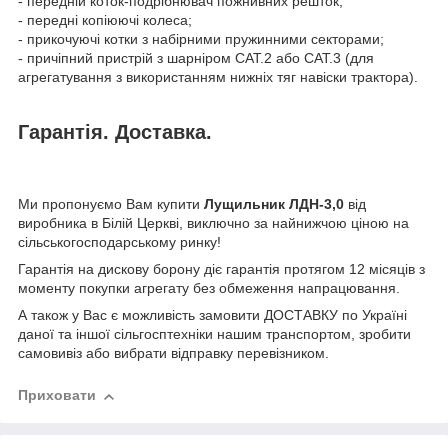
- передній коток-подрібнювач пожнивних решток;
- передні копіюючі колеса;
- прикочуючі котки з набірними пружинними секторами;
- причіпний пристрій з шарніром CAT.2 або САТ.3 (для
агрегатування з використанням нижніх тяг навіски трактора).
Гарантія. Доставка.
Ми пропонуємо Вам купити
Лущильник ЛДН-3,0
від
виробника в Білій Церкві, виключно за найнижчою ціною на
сільськогосподарському ринку!
Гарантія на дискову борону діє гарантія протягом 12 місяців з
моменту покупки агрегату без обмеження напрацювання.
А також у Вас є можливість замовити ДОСТАВКУ по Україні
даної та іншої сільгосптехніки нашим транспортом, зробити
самовивіз або вибрати відправку перевізником.
Приховати