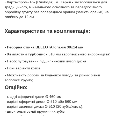
«Хартехпром-97» (Слобода), м. Харків - застосовується для
традиційного, мінімального основного та передпосівного
обробітку ґрунту без попередньої оранки (замість оранки) на
глибину до 12 см
Характеристики та комплектація:
- Ресорна стійка BELLOTA Іспанія 90х14 мм
- Хвилястий турбодиск
510 мм європейського виробництва
;
- Необслуговуваний підшипниковий вузол диска
- Різні варіанти котків
- Можливість роботи за будь-якої погоди та різних рівнів
вологості ґрунту;
Опційно:
- гладкі сферичні диски Ø 460 мм;
- вирізні сферичні диски Ø 510 або 560 мм;
- вирізні хвилясті диски Ø 510 (20 зубів/хвиль);
- штригельні секції пружинних зубів;