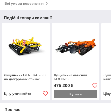
Всі умови повернення
Подібні товари компанії
Лущильник GENERAL-3,0
Лущильник навісний
Лущи
на депфрених стійках
БІЗОН-3,5
наві
475 200
₴
Ціну уточнюйте
Цін
Купити
Про нас