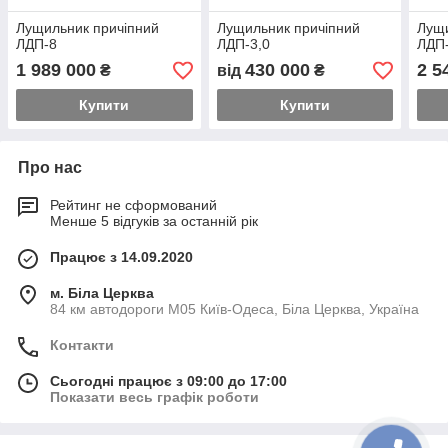
Лущильник причіпний
Лущильник причіпний
Лущи
ЛДП-8
ЛДП-3,0
ЛДП
1 989 000
430 000
2 5
₴
від
₴
Купити
Купити
Про нас
Рейтинг не сформований
Менше 5 відгуків за останній рік
Працює з 14.09.2020
м. Біла Церква
84 км автодороги М05 Київ-Одеса, Біла Церква, Україна
Контакти
Сьогодні працює з 09:00 до 17:00
Показати весь графік роботи