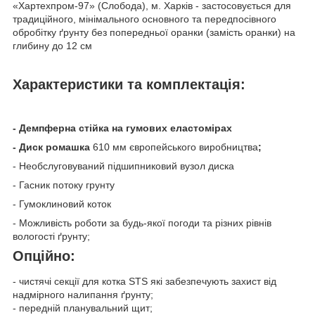
«Хартехпром-97» (Слобода), м. Харків - застосовується для
традиційного, мінімального основного та передпосівного
обробітку ґрунту без попередньої оранки (замість оранки) на
глибину до 12 см
Характеристики та комплектація:
- Демпферна стійка на гумових еластомірах
- Диск ромашка
610 мм європейського виробництва
;
- Необслуговуваний підшипниковий вузол диска
- Гасник потоку грунту
- Гумоклиновий коток
- Можливість роботи за будь-якої погоди та різних рівнів
вологості ґрунту;
Опційно:
- чистячі секції для котка STS які забезпечують захист від
надмірного налипання ґрунту;
- передній планувальний щит;