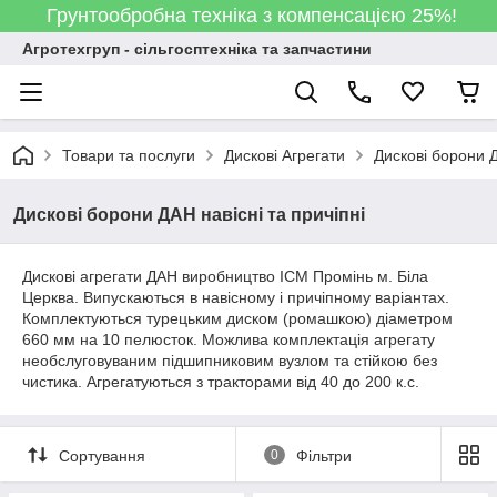
Грунтообробна техніка з компенсацією 25%!
Агротехгруп - сільгосптехніка та запчастини
Товари та послуги
Дискові Агрегати
Дискові борони Д
Дискові борони ДАН навісні та причіпні
Дискові агрегати ДАН виробництво ІСМ Промінь м. Біла
Церква. Випускаються в навісному і причіпному варіантах.
Комплектуються турецьким диском (ромашкою) діаметром
660 мм на 10 пелюсток. Можлива комплектація агрегату
необслуговуваним підшипниковим вузлом та стійкою без
чистика. Агрегатуються з тракторами від 40 до 200 к.с.
Сортування
0
Фільтри