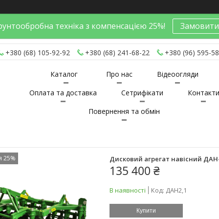
унтообробна техніка з компенсацією 25%!
Замовити
+380 (68) 105-92-92
+380 (68) 241-68-22
+380 (96) 595-58
Каталог
Про нас
Відеоогляди
Оплата та доставка
Сетрифікати
Контакт
Повернення та обмін
я 25%
Дисковий агрегат навісний ДАН-
135 400 ₴
В наявності
Код:
ДАН2,1
Купити