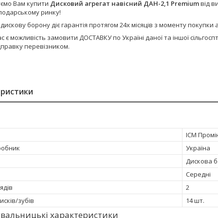
ємо Вам купити
Дисковий агрегат навісний ДАН-2,1
Premium
від в
сподарському ринку!
 дискову борону діє гарантія протягом 24х місяців з моменту покупк
ас є можливість замовити ДОСТАВКУ по Україні даної та іншої сільго
дправку перевізником.
еристики
ІСМ Промі
робник
Україна
Дискова 
Середні
рядів
2
дисків/зубів
14 шт.
увальницькі характеристики