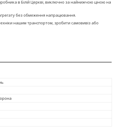
иробника в Білій Церкві, виключно за найнижчою ціною на
и агрегату без обмеження напрацювання.
сптехніки нашим транспортом, зробити самовивіз або
нь
борона