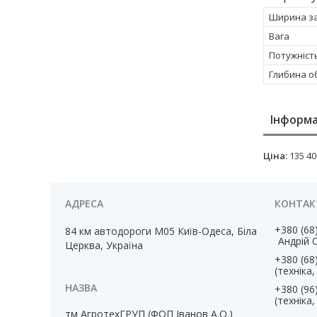
Ширина за
Вага
Потужність
Глибина о
Інформа
Ціна:
135 40
+380 (68
84 км автодороги М05 Київ-Одеса, Біла
Андрій 
Церква, Україна
+380 (68
(техніка
+380 (96
(техніка
тм АгротехГРУП (ФОП Іванов А.О.)