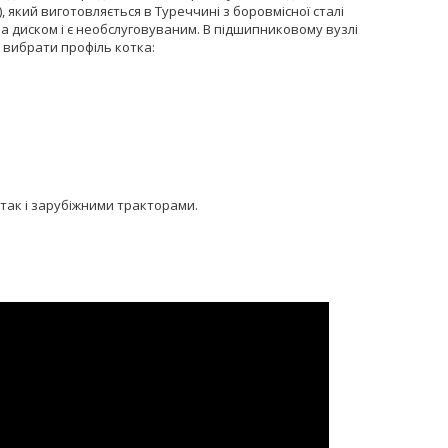
 який виготовляється в Туреччині з боровмісної сталі
а диском і є необслуговуваним. В підшипниковому вузлі
 вибрати профіль котка:
 так і зарубіжними тракторами.