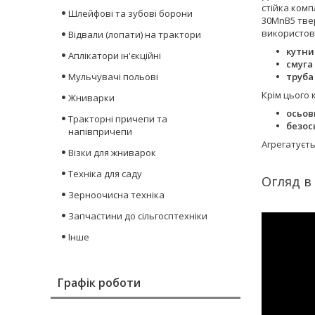
стійка комп
Шлейфові та зубові борони
30MnB5 твер
використов
Відвали (лопати) на трактори
кутни
Аплікатори ін'єкційні
смуга
Мульчувачі польові
труба
Крім цього 
Жниварки
осьов
Тракторні причепи та
безос
напівпричепи
Агрегатуєт
Візки для жниварок
Техніка для саду
Огляд в
Зерноочисна техніка
Запчастини до сільгосптехніки
Інше
Графік роботи