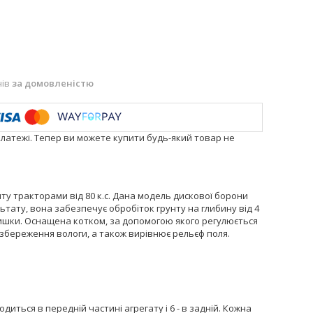
нів
за домовленістю
платежі. Тепер ви можете купити будь-який товар не
ту тракторами від 80 к.с. Дана модель дискової борони
тату, вона забезпечує обробіток грунту на глибину від 4
алишки. Оснащена котком, за допомогою якого регулюється
 збереження вологи, а також вирівнює рельєф поля.
одиться в передній частині агрегату і 6 - в задній. Кожна