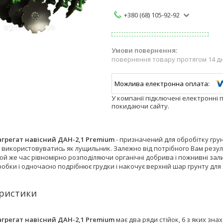
+380 (68) 105-92-92
повернення товару протягом 14 д
У компанії підключені електронні 
покидаючи сайту.
грегат навісний ДАН-2,1 Premium
- призначений для обробітку грун
використовуватись як лущильник. Залежно від потрібного Вам резуль
 той же час рівномірно розподіляючи органічні добрива і пожнивні з
обки і одночасно подрібнює грудки і накочує верхній шар грунту для
ристики
грегат навісний ДАН-2,1 Premium
має два ряди стійок, 6 з яких знах