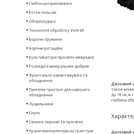
Глибокорозрихлювачі
Котки польові
Обприскувачі
Технологія обробітку Verti-till
Борони пружинні
Борони ротаційні
Культиватори просапні (міжрядні)
Розкидачі мінеральних добрив
Фронтальні навантажувачі та
обладнання
Дисковий а
також може 
Причіпні пристрої для навісного
до 18 см, в
обладнання
глибина обр
Лущильники
Плуги
Характе
Сівалки зернові та просапні
Крани-маніпулятори на трактори
Дисковий а