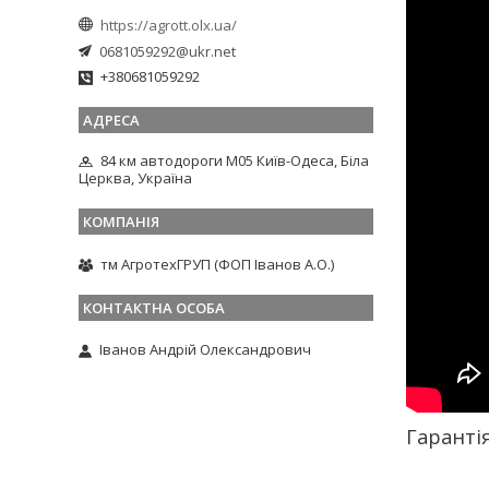
https://agrott.olx.ua/
0681059292@ukr.net
+380681059292
84 км автодороги М05 Київ-Одеса, Біла
Церква, Україна
тм АгротехГРУП (ФОП Іванов А.О.)
Іванов Андрій Олександрович
Гарантія