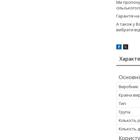
Ми пропону
сільського
Гарантія на
А також у В
вибрати ві
Характ
Основні
Виробник
Країна ви
Тип
Група
Кількість 
Кількість 
Корист