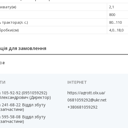
хвату(м)
2,1
800
 трактора(л. с.)
80...110
бробки(см)
4,0...18,0
ція для замовлення
0 ₴
) 105-92-92
0951059292
https://agrott.olx.ua/
Олександрович (Директор)
0681059292@ukr.net
) 241-68-22
Відділ збуту
+380681059292
, запчастини)
) 595-58-08
Відділ збуту
, запчастини)