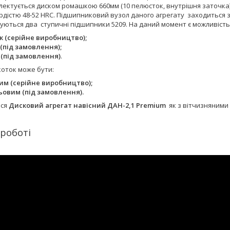
лектується диском ромашкою 660мм (10 пелюсток, внутрішня заточка),
дістю 48-52 HRC. Підшипниковий вузол даного агрегату заходиться з
уються два ступичні підшипники 5209. На даний момент є можливість
к (серійне виробництво);
 (під замовлення);
 (під замовлення)
.
коток може бути:
им (серійне виробництво);
ьовим (під замовлення).
ься
Дисковий агрегат навісний ДАН-2,1 Premium
як з вітчизняними
 роботі