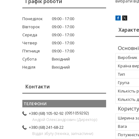
Графік роботи
вибрати ві
Понеділок
09:00
17:00
Вівторок
09:00
17:00
Характ
Середа
09:00
17:00
Четвер
09:00
17:00
Основні
Пʼятниця
09:00
17:00
Виробник
Субота
Вихідний
Країна ви
Неділя
Вихідний
Тип
Група
Контакти
Кількість 
Кількість 
Корист
0951059292
+380 (68) 105-92-92
Ширина за
Андрій Олександрович (Директор)
Вага
+380 (68) 241-68-22
Відділ збуту (техніка, запчастини)
Потужність