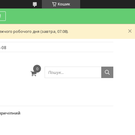
Кошик
!
чого робочого дня (завтра, 07.08).
-08
и
впричіпний