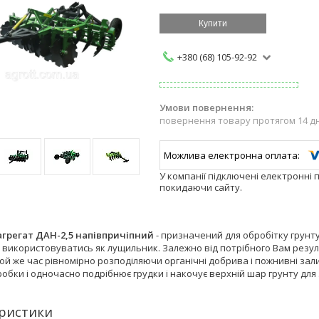
Купити
+380 (68) 105-92-92
повернення товару протягом 14 д
У компанії підключені електронні 
покидаючи сайту.
грегат ДАН-2,5 напівпричіпний
- призначений для обробітку грунту
використовуватись як лущильник. Залежно від потрібного Вам резуль
 той же час рівномірно розподіляючи органічні добрива і пожнивні з
обки і одночасно подрібнює грудки і накочує верхній шар грунту для
ристики