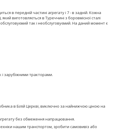
иться в передній частині агрегату і 7 - в задній. Кожна
 який виготовляється в Туреччині з боровмісної сталі
 обслуговуємий так і необслуговуємий. На даний момент є
к і зарубіжними тракторами.
обника в Білій Церкві, виключно за найнижчою ціною на
и агрегату без обмеження напрацювання.
сптехніки нашим транспортом, зробити самовивіз або