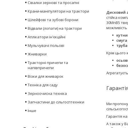
Сівалки зернові та просапні
Крани-маніпулятори на трактори
Дисковий а
стійка комп
Шлейфові та зубові борони
30MnB5 твер
можливість 
Відвали (лопати) на трактори
кутни
Аплікатори ін'єкційні
смуга
Мульчувачі польові
труба
Крім цього 
Жниварки
осьов
Тракторні причепи та
безос
напівпричепи
Агрегатуєт
Візки для жниварок
Техніка для саду
Гарантія
Зерноочисна техніка
Запчастини до сільгосптехніки
Ми пропону
сільського
Інше
Гарантія на
А також у В