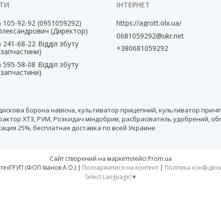
) 105-92-92
0951059292
https://agrott.olx.ua/
Олександрович (Директор)
0681059292@ukr.net
) 241-68-22
Відділ збуту
+380681059292
, запчастини)
) 595-58-08
Відділ збуту
, запчастини)
дискова борона навісна, культиватор прицепний, культиватор причіп
рактор ХТЗ, РУМ, Розкидач міндобрив, расбрасіватель удобрений, об
нсация 25%, бесплатная доставка по всей Украине
Сайт створений на маркетплейсі
Prom.ua
тм АгротехГРУП (ФОП Іванов А.О.) |
Поскаржитися на контент
|
Політика конфіден
Select Language
▼