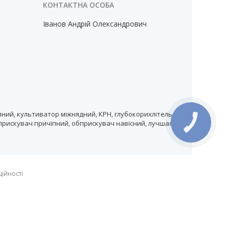
Іванов Андрій Олександрович
ний, культиватор міжнядний, КРН, глубокорихлітель,
прискувач причіпний, обприскувач навісний, лучшая
КНОПКА
ЗВ'ЯЗКУ
ційності