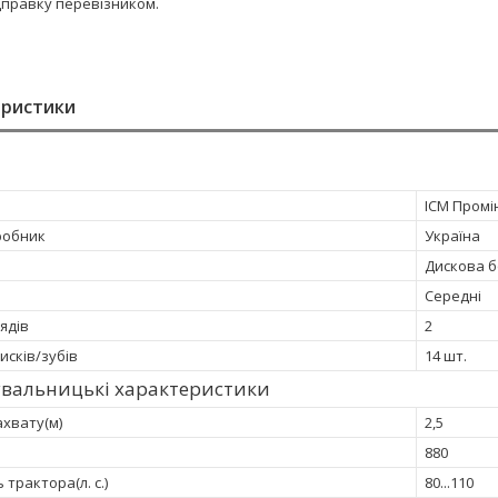
дправку перевізником.
еристики
ІСМ Промі
робник
Україна
Дискова 
Середні
рядів
2
дисків/зубів
14 шт.
увальницькі характеристики
хвату(м)
2,5
880
 трактора(л. с.)
80...110