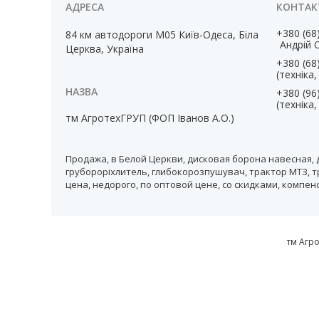
+380 (68
84 км автодороги М05 Київ-Одеса, Біла
Андрій 
Церква, Україна
+380 (68
(техніка
+380 (96
(техніка
тм АгротехГРУП (ФОП Іванов А.О.)
Продажа, в Белой Церкви, дисковая борона навесная, 
грубороріхлитель, глибокорозпушувач, трактор МТЗ, т
цена, недорого, по оптовой цене, со скидками, компе