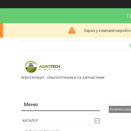
Гр
Зараз у компанії неробоч
Агротехгруп - сільгосптехніка та запчастини
Компенсаці
КАТАЛОГ