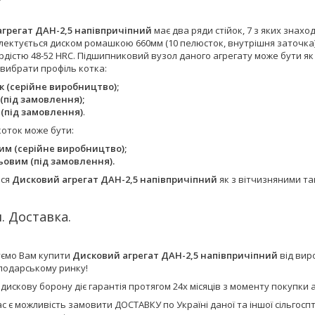
грегат ДАН-2,5 напівпричіпний
має два ряди стійок, 7 з яких знаход
лектується диском ромашкою 660мм (10 пелюсток, внутрішня заточка),
дістю 48-52 HRC. Підшипниковий вузол даного агрегату може бути як
вибрати профіль котка:
к (серійне виробництво);
 (під замовлення);
 (під замовлення)
.
коток може бути:
им (серійне виробництво);
ьовим (під замовлення).
ься
Дисковий агрегат ДАН-2,5 напівпричіпний
як з вітчизняними та
. Доставка.
ємо Вам купити
Дисковий агрегат ДАН-2,5 напівпричіпний
від вир
сподарському ринку!
 дискову борону діє гарантія протягом 24х місяців з моменту покупк
ас є можливість замовити ДОСТАВКУ по Україні даної та іншої сільго