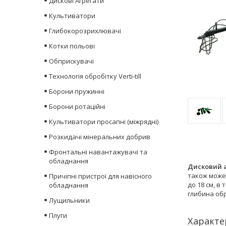
Дискові Агрегати
Культиватори
Глибокорозрихлювачі
Котки польові
Обприскувачі
Технологія обробітку Verti-till
Борони пружинні
Борони ротаційні
Культиватори просапні (міжрядні)
Розкидачі мінеральних добрив
Фронтальні навантажувачі та
обладнання
Дисковий а
також може 
Причіпні пристрої для навісного
до 18 см, в
обладнання
глибина обр
Лущильники
Плуги
Характе