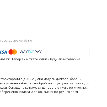
нів
за домовленістю
платежі. Тепер ви можете купити будь-який товар не
 тракторами від 82 к.с. Дана модель дискової борони
тату, вона забезпечує обробіток грунту на глибину від 4
алишки. Оснащена котком, за допомогою якого регулюється
 збереження вологи, а також вирівнює рельєф поля.