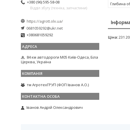
+380 (96) 595-58-08
Глибина о
Відділ збуту (техніка, запчастини)
https://agrott.olx.ua/
Інформа
0681059292@ukr.net
+380681059292
Ціна:
231 20
84 км автодороги М05 Київ-Одеса, Біла
Церква, Україна
тм АгротехГРУП (ФОП Іванов А.О.)
Іванов Андрій Олександрович