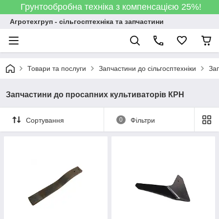
Грунтообробна техніка з компенсацією 25%!
Агротехгруп - сільгосптехніка та запчастини
Товари та послуги
Запчастини до сільгосптехніки
За
Запчастини до просапних культиваторів КРН
Сортування
0
Фільтри