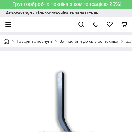
Грунтообробна техніка з компенсацією 25%!
Агротехгруп - сільгосптехніка та запчастини
Товари та послуги
Запчастини до сільгосптехніки
За