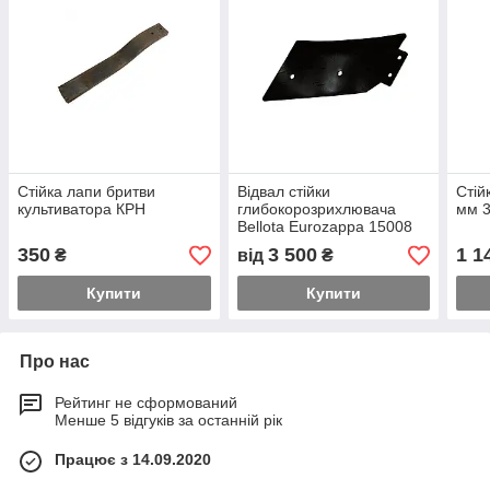
Стійка лапи бритви
Відвал стійки
Стій
культиватора КРН
глибокорозрихлювача
мм 
Bellota Eurozappa 15008
350
3 500
1 1
₴
від
₴
Купити
Купити
Про нас
Рейтинг не сформований
Менше 5 відгуків за останній рік
Працює з 14.09.2020