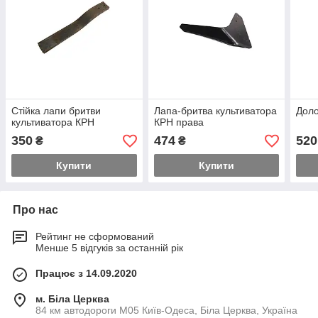
Стійка лапи бритви
Лапа-бритва культиватора
Дол
культиватора КРН
КРН права
350
474
520
₴
₴
Купити
Купити
Про нас
Рейтинг не сформований
Менше 5 відгуків за останній рік
Працює з 14.09.2020
м. Біла Церква
84 км автодороги М05 Київ-Одеса, Біла Церква, Україна