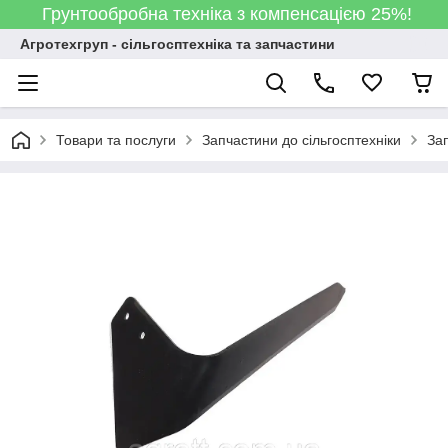
Грунтообробна техніка з компенсацією 25%!
Агротехгруп - сільгосптехніка та запчастини
Товари та послуги
Запчастини до сільгосптехніки
За