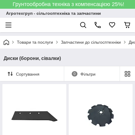
Грунтообробна техніка з компенсацією 25%!
Агротехгруп - сільгосптехніка та запчастини
Товари та послуги
Запчастини до сільгосптехніки
Дис
Диски (борони, сівалки)
Сортування
0
Фільтри