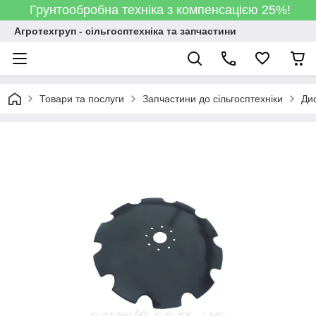
Грунтообробна техніка з компенсацією 25%!
Агротехгруп - сільгосптехніка та запчастини
Товари та послуги
Запчастини до сільгосптехніки
Дис