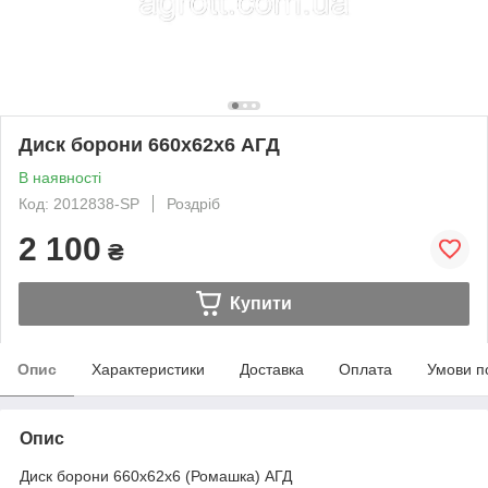
Диск борони 660х62х6 АГД
В наявності
Код: 2012838-SP
Роздріб
2 100
₴
Купити
Опис
Характеристики
Доставка
Оплата
Умови п
Опис
Диск борони 660х62х6 (Ромашка) АГД