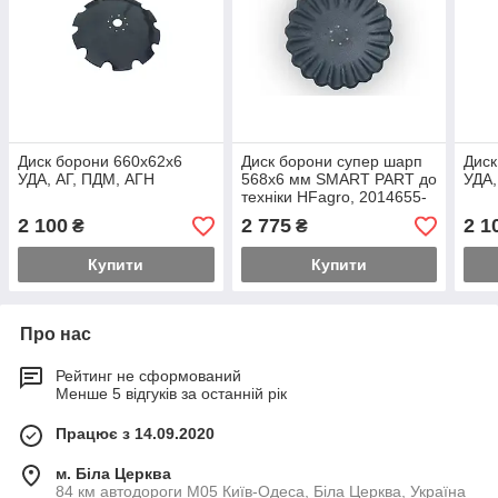
Диск борони 660х62х6
Диск борони супер шарп
Диск
УДА, АГ, ПДМ, АГН
568х6 мм SMART PART до
УДА,
техніки HFagro, 2014655-
SP
2 100
2 775
2 1
₴
₴
Купити
Купити
Про нас
Рейтинг не сформований
Менше 5 відгуків за останній рік
Працює з 14.09.2020
м. Біла Церква
84 км автодороги М05 Київ-Одеса, Біла Церква, Україна