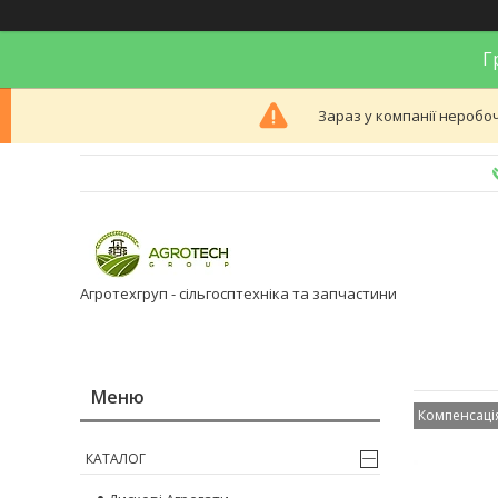
Гр
Зараз у компанії неробоч
Агротехгруп - сільгосптехніка та запчастини
Компенсаці
КАТАЛОГ