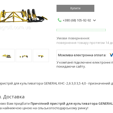
Купити
+380 (68) 105-92-92
повернення товару протягом 14 д
У компанії підключені електронні 
покидаючи сайту.
ристрій для культиватора GENERAL КНС- 2,6 3,0 3,5 4,0 - призначени
я. Доставка
ємо Вам придбати
Причіпний пристрій для культиватора GENERAL КНС
а найнижчою ціною на сільськогосподарському ринку!