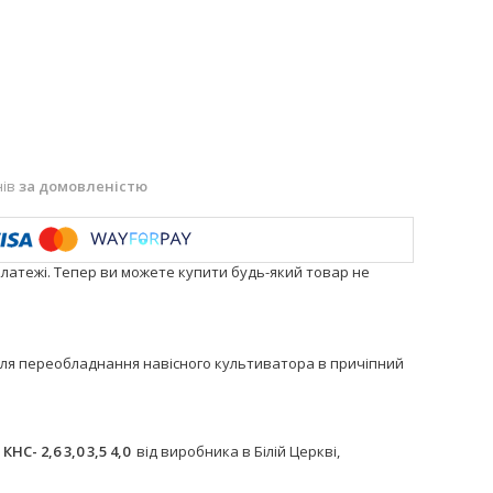
нів
за домовленістю
платежі. Тепер ви можете купити будь-який товар не
й для переобладнання навісного культиватора в причіпний
- 2,6 3,0 3,5 4,0
від виробника в Білій Церкві,