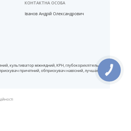
Іванов Андрій Олександрович
ний, культиватор міжнядний, КРН, глубокорихлітель,
прискувач причіпний, обприскувач навісний, лучшая
ційності