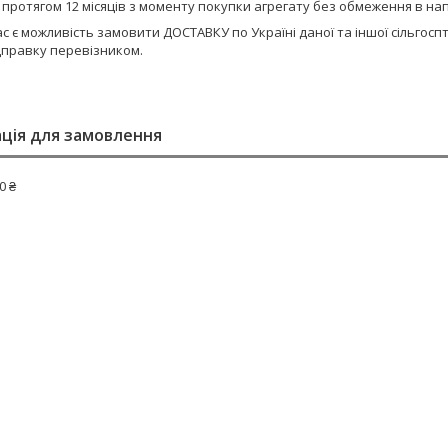
є протягом 12 місяців з моменту покупки агрегату без обмеження в н
ас є можливість замовити ДОСТАВКУ по Україні даної та іншої сільго
дправку перевізником.
ція для замовлення
0 ₴