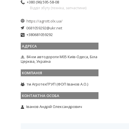
+380 (96) 595-58-08
Відділ збуту (техніка, запчастини)
https://agrott.olx.ua/
0681059292@ukr.net
+380681059292
84 км автодороги М05 Київ-Одеса, Біла
Церква, Україна
тм АгротехГРУП (ФОП Іванов А.О.)
Іванов Андрій Олександрович