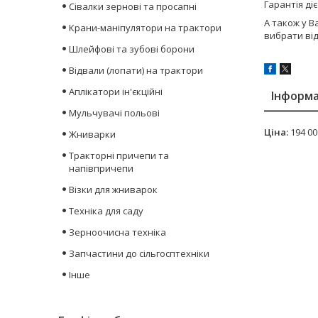
Гарантія ді
Сівалки зернові та просапні
А також у В
Крани-маніпулятори на трактори
вибрати ві
Шлейфові та зубові борони
Відвали (лопати) на трактори
Аплікатори ін'єкційні
Інформа
Мульчувачі польові
Ціна:
194 00
Жниварки
Тракторні причепи та
напівпричепи
Візки для жниварок
Техніка для саду
Зерноочисна техніка
Запчастини до сільгосптехніки
Інше