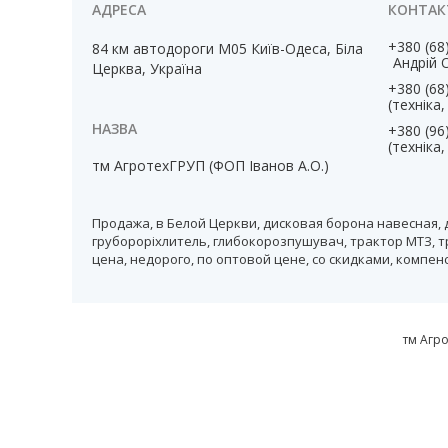
+380 (68
84 км автодороги М05 Київ-Одеса, Біла
Андрій 
Церква, Україна
+380 (68
(техніка
+380 (96
(техніка
тм АгротехГРУП (ФОП Іванов А.О.)
Продажа, в Белой Церкви, дисковая борона навесная, 
грубороріхлитель, глибокорозпушувач, трактор МТЗ, т
цена, недорого, по оптовой цене, со скидками, компе