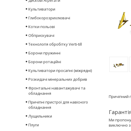
Дискові Агрегати
Культиватори
Глибокорозрихлювачі
Котки польові
Обприскувачі
Технологія обробітку Verti-till
Борони пружинні
Борони ротаційні
Культиватори просапні (міжрядні)
Розкидачі мінеральних добрив
Фронтальні навантажувачі та
обладнання
Причіпний п
Причіпні пристрої для навісного
обладнання
Гаранті
Лущильники
Ми пропону
Плуги
виключно з