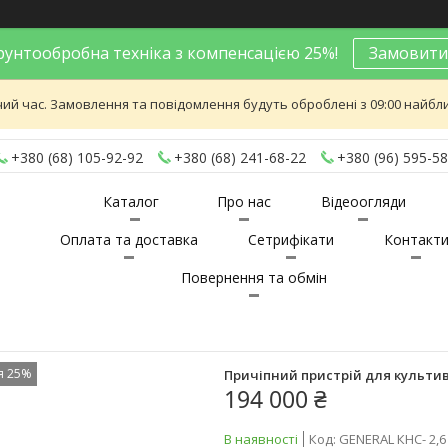
унтообробна техніка з компенсацією 25%!
Замовити
ий час. Замовлення та повідомлення будуть оброблені з 09:00 найближ
+380 (68) 105-92-92
+380 (68) 241-68-22
+380 (96) 595-58
Каталог
Про нас
Відеоогляди
Оплата та доставка
Сетрифікати
Контакт
Повернення та обмін
я 25%
Причіпний пристрій для культиват
194 000 ₴
В наявності
Код:
GENERAL КНС- 2,6 