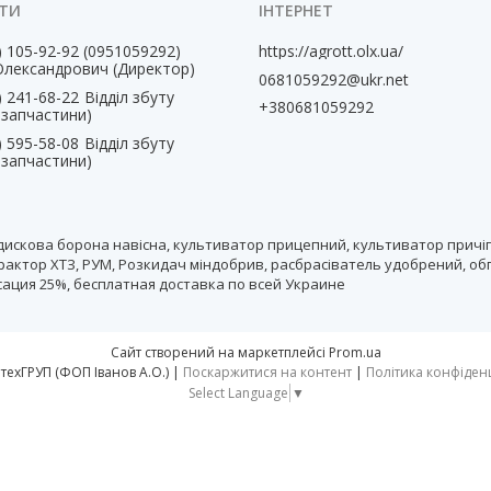
) 105-92-92
0951059292
https://agrott.olx.ua/
Олександрович (Директор)
0681059292@ukr.net
) 241-68-22
Відділ збуту
+380681059292
, запчастини)
) 595-58-08
Відділ збуту
, запчастини)
дискова борона навісна, культиватор прицепний, культиватор причіп
рактор ХТЗ, РУМ, Розкидач міндобрив, расбрасіватель удобрений, об
нсация 25%, бесплатная доставка по всей Украине
Сайт створений на маркетплейсі
Prom.ua
тм АгротехГРУП (ФОП Іванов А.О.) |
Поскаржитися на контент
|
Політика конфіден
Select Language
▼