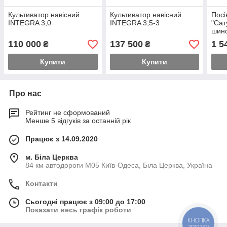
Культиватор навісний
Культиватор навісний
Посі
INTEGRA 3,0
INTEGRA 3,5-3
"Сат
шино
110 000
137 500
1 5
₴
₴
Купити
Купити
Про нас
Рейтинг не сформований
Менше 5 відгуків за останній рік
Працює з 14.09.2020
м. Біла Церква
84 км автодороги М05 Київ-Одеса, Біла Церква, Україна
Контакти
Сьогодні працює з 09:00 до 17:00
Показати весь графік роботи
КНОПКА