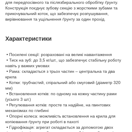
для передпосівного та післязбирального обробітку ґрунту.
Конструкція поєднує зубову секцію з жорсткими зубами та
прикочувальний коток, що забезпечує розпушування,
вирівнювання та ущільнення ґрунту за один прохід.
Характеристики
• Посилені секції: розраховані на великі навантаження
• Тиск на зуб: до 3,5 кг/шт., що забезпечує стабільну роботу
навіть у важких умовах
• Рама: складається з трьох частин – центральна та два
крила
• Котки: трубчастий, спіральний або смуговий (діаметр 320
мм)
• Встановлення котків: по одному на кожну частину рами
(усього 3 шт.)
• Регулювання котків: просте та надійне, на гвинтових
механізмах по глибині
• Опорні колеса: можливість встановлення на крила для
копіювання ґрунту при роботі в пахоті
• Гідрофікація: агрегат складається за допомогою двох