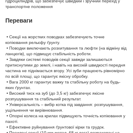
гідроциліндрів, що забезпечує швидкий і зручний перехід у
транспортне положення
Переваги
• Секції на жорстких поводках забезпечують точне
копіювання рельєфу ґрунту.
• Поводки виключають розхитування та люфти (на відміну від
ланцюгів), що підвищує стабільність роботи.
• Завдяки системі поводків секції завжди залишаються
притиснутими до землі, і навіть на високій швидкості передня
частина не піднімається вгору. Усі зуби працюють рівномірно
по всій площі, що гарантує якісну обробку.
• Вага 2000 кг гарантує важку та стабільну роботу на будь-
яких ґрунтах.
• Високий тиск на зуб (до 3,5 кг) забезпечує якісне
розпушування та стабільний результат.
• Універсальність – вибір котка під завдання: розпушування,
ущільнення чи вирівнювання.
• Опорні колеса на крилах підвищують точність копіювання у
пахоті.
• Ефективне руйнування ґрунтової кірки та грудок.
• Посилені секції (10 мм метал, 68 кг вага) розраховані на