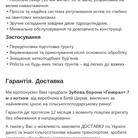
великі навантаження.
• Проста та надійна система регулювання котків по глибині
на гвинтових механізмах.
• Зручне складання завдяки двом гідроциліндрам.
• Мінімальне обслуговування та довговічність конструкції.
Застосування
• Передпосівна підготовка ґрунту.
• Вирівнювання та прикочування після основного обробітку.
• Знищення ниткоподібних бур’янів.
• Робота на будь-яких типах ґрунтів – від легких до важких.
Гарантія. Доставка
Ми пропонуємо Вам придбати
Зубова борона «Генерал» 7
м з котком
від виробника в Білій Церкві, виключно за
найнижчою ціною на сільськогосподарському ринку!
Гарантія діє протягом 12 місяців з моменту покупки агрегату
без обмеження в напрацюванні.
А також у Вас є можливість замовити ДОСТАВКУ по Україні
даної та іншої сільгосптехніки нашим транспортом, зробити
самовивіз або вибрати відправку перевізником.