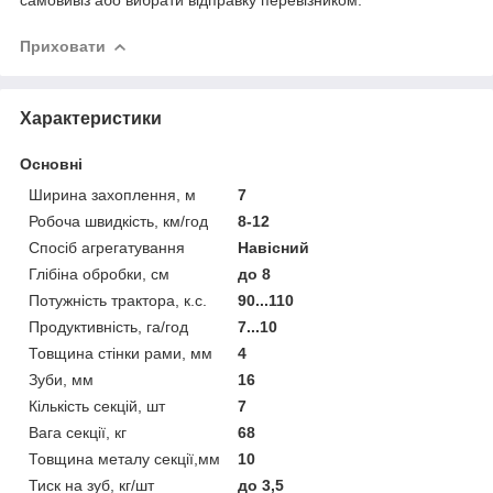
Приховати
Характеристики
Основні
Ширина захоплення, м
7
Робоча швидкість, км/год
8-12
Спосіб агрегатування
Навісний
Глібіна обробки, см
до 8
Потужність трактора, к.с.
90...110
Продуктивність, га/год
7...10
Товщина стінки рами, мм
4
Зуби, мм
16
Кількість секцій, шт
7
Вага секції, кг
68
Товщина металу секції,мм
10
Тиск на зуб, кг/шт
до 3,5