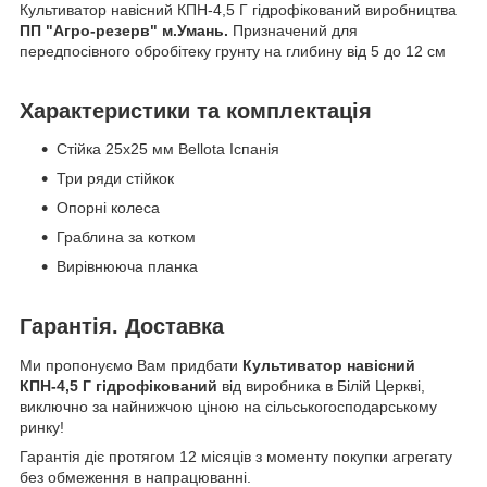
Культиватор навісний КПН-4,5 Г гідрофікований виробництва
ПП "Агро-резерв" м.Умань.
Призначений для
передпосівного обробітеку грунту на глибину від 5 до 12 см
Характеристики та комплектація
Стійка 25х25 мм Bellota Іспанія
Три ряди стійкок
Опорні колеса
Граблина за котком
Вирівнююча планка
Гарантія. Доставка
Ми пропонуємо Вам придбати
Культиватор навісний
КПН-4,5 Г гідрофікований
від виробника в Білій Церкві,
виключно за найнижчою ціною на сільськогосподарському
ринку!
Гарантія діє протягом 12 місяців з моменту покупки агрегату
без обмеження в напрацюванні.