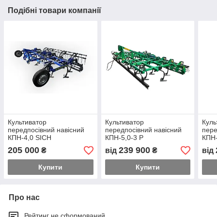
Подібні товари компанії
Культиватор
Культиватор
Куль
передпосівний навісний
передпосівний навісний
пере
КПН-4,0 SICH
КПН-5,0-3 Р
КПН-
205 000
239 900
₴
від
₴
від
Купити
Купити
Про нас
Рейтинг не сформований