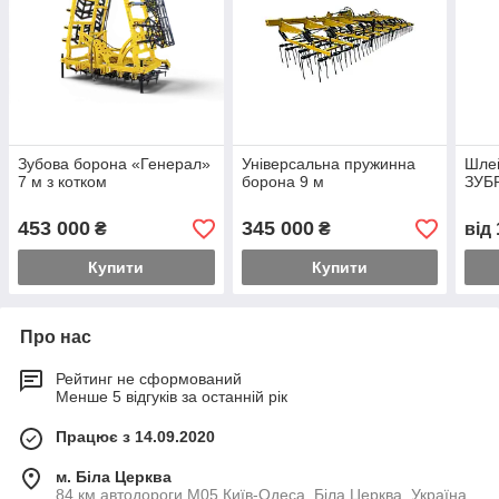
Зубова борона «Генерал»
Універсальна пружинна
Шле
7 м з котком
борона 9 м
ЗУБР
453 000
345 000
₴
₴
від
Купити
Купити
Про нас
Рейтинг не сформований
Менше 5 відгуків за останній рік
Працює з 14.09.2020
м. Біла Церква
84 км автодороги М05 Київ-Одеса, Біла Церква, Україна