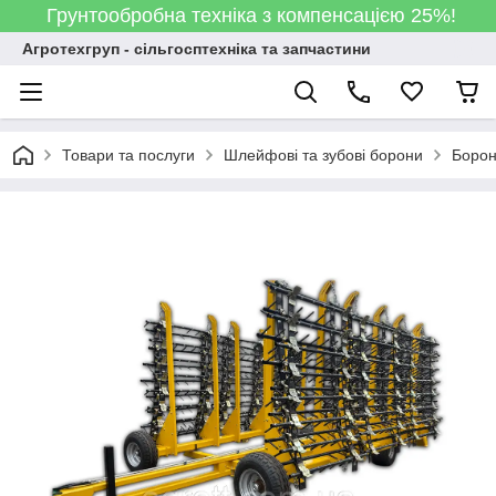
Грунтообробна техніка з компенсацією 25%!
Агротехгруп - сільгосптехніка та запчастини
Товари та послуги
Шлейфові та зубові борони
Боро