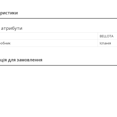
еристики
 атрибути
BELLOTA
робник
Іспанія
ція для замовлення