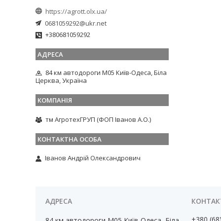
https://agrott.olx.ua/
0681059292@ukr.net
+380681059292
84 км автодороги М05 Київ-Одеса, Біла
Церква, Україна
тм АгротехГРУП (ФОП Іванов А.О.)
Іванов Андрій Олександрович
+380 (68
84 км автодороги М05 Київ-Одеса, Біла