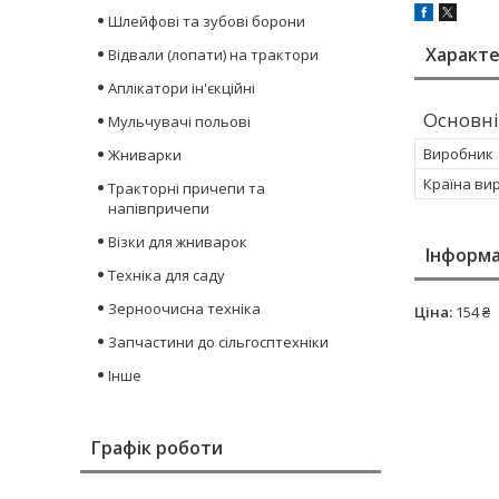
Шлейфові та зубові борони
Характ
Відвали (лопати) на трактори
Аплікатори ін'єкційні
Основні
Мульчувачі польові
Виробник
Жниварки
Країна ви
Тракторні причепи та
напівпричепи
Візки для жниварок
Інформа
Техніка для саду
Зерноочисна техніка
Ціна:
154 ₴
Запчастини до сільгосптехніки
Інше
Графік роботи