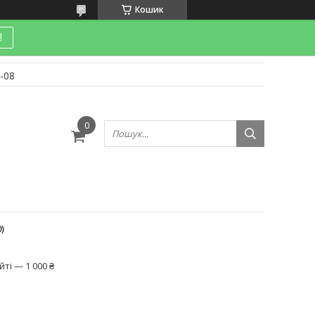
Кошик
!
-08
и
)
ті — 1 000 ₴