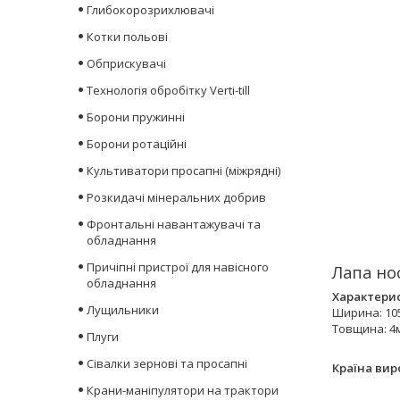
Глибокорозрихлювачі
Котки польові
Обприскувачі
Технологія обробітку Verti-till
Борони пружинні
Борони ротаційні
Культиватори просапні (міжрядні)
Розкидачі мінеральних добрив
Фронтальні навантажувачі та
обладнання
Причіпні пристрої для навісного
Лапа нос
обладнання
Характери
Лущильники
Ширина: 10
Товщина: 4
Плуги
Сівалки зернові та просапні
Країна вир
Крани-маніпулятори на трактори