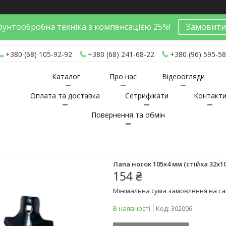
унтообробна техніка з компенсацією 25%!
Замовити
+380 (68) 105-92-92
+380 (68) 241-68-22
+380 (96) 595-58
Каталог
Про нас
Відеоогляди
Оплата та доставка
Сетрифікати
Контакт
Повернення та обмін
Лапа носок 105х4 мм (стійка 32х10
154 ₴
Мінімальна сума замовлення на сай
В наявності
Код:
302006