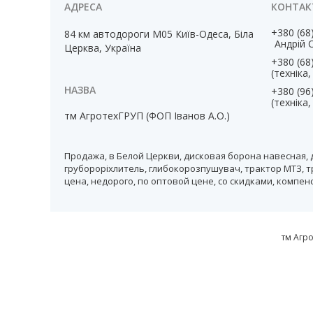
+380 (68
84 км автодороги М05 Київ-Одеса, Біла
Андрій 
Церква, Україна
+380 (68
(техніка
+380 (96
(техніка
тм АгротехГРУП (ФОП Іванов А.О.)
Продажа, в Белой Церкви, дисковая борона навесная, 
грубороріхлитель, глибокорозпушувач, трактор МТЗ, т
цена, недорого, по оптовой цене, со скидками, компе