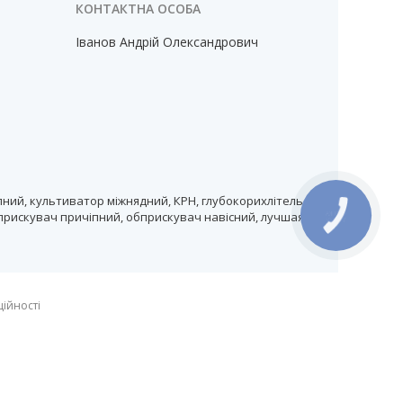
Іванов Андрій Олександрович
ний, культиватор міжнядний, КРН, глубокорихлітель,
прискувач причіпний, обприскувач навісний, лучшая
КНОПКА
ЗВ'ЯЗКУ
ційності