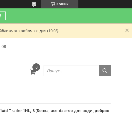
Кошик
!
ближчого робочого дня (10.08).
-08
и
uid Trailer 1НЦ-8 (Бочка, асенізатор,для води ,добрив