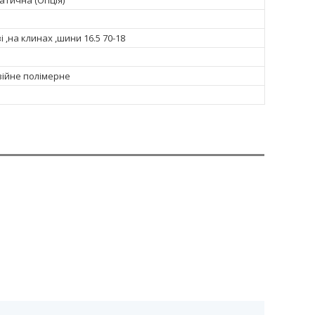
атична (Опція)
 ,на клинах ,шини 16.5 70-18
ійне полімерне