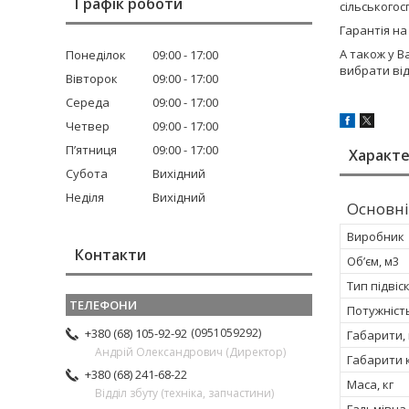
Графік роботи
сільського
Гарантія на
А також у В
Понеділок
09:00
17:00
вибрати ві
Вівторок
09:00
17:00
Середа
09:00
17:00
Четвер
09:00
17:00
Пʼятниця
09:00
17:00
Характ
Субота
Вихідний
Неділя
Вихідний
Основні
Виробник
Контакти
Об’єм, м3
Тип підвіс
Потужність
0951059292
+380 (68) 105-92-92
Габарити,
Андрій Олександрович (Директор)
Габарити 
+380 (68) 241-68-22
Маса, кг
Відділ збуту (техніка, запчастини)