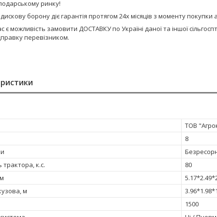
сподарському ринку!
 дискову борону діє гарантія протягом 24х місяців з моменту покупк
ас є можливість замовити ДОСТАВКУ по Україні даної та іншої сільго
дправку перевізником.
еристики
ТОВ "Агро
8
ки
Безресор
 трактора, к.с.
80
 м
5.17*2.49*
кузова, м
3.96*1.98*
1500