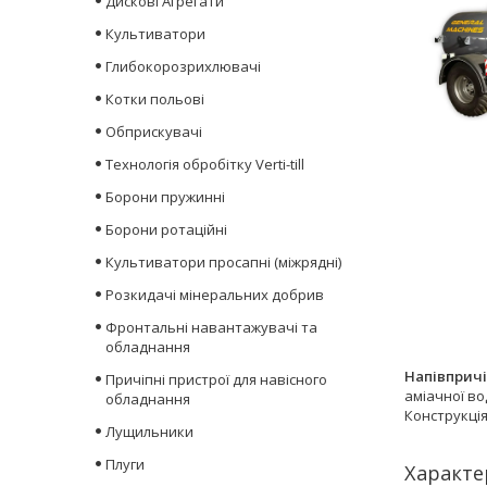
Дискові Агрегати
Культиватори
Глибокорозрихлювачі
Котки польові
Обприскувачі
Технологія обробітку Verti-till
Борони пружинні
Борони ротаційні
Культиватори просапні (міжрядні)
Розкидачі мінеральних добрив
Фронтальні навантажувачі та
обладнання
Напівпричі
Причіпні пристрої для навісного
аміачної во
обладнання
Конструкція
Лущильники
Плуги
Характе