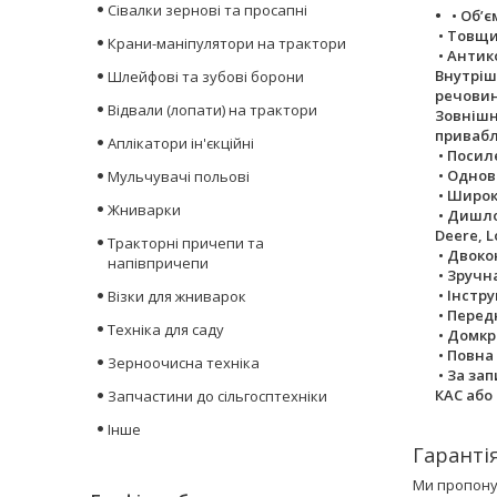
Сівалки зернові та просапні
• Обʼ
• Товщи
Крани-маніпулятори на трактори
• Антик
Внутріш
Шлейфові та зубові борони
речовин
Відвали (лопати) на трактори
Зовнішн
привабл
Аплікатори ін'єкційні
• Посил
• Однов
Мульчувачі польові
• Широк
Жниварки
• Дишло
Deere, L
Тракторні причепи та
• Двоко
напівпричепи
• Зручн
• Інстр
Візки для жниварок
• Перед
Техніка для саду
• Домкр
• Повна
Зерноочисна техніка
• За за
КАС або
Запчастини до сільгосптехніки
Інше
Гарантія
Ми пропону