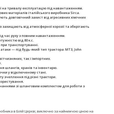
ної на тривалу експлуатацію під навантаженням.
их матеріалів італійського виробника Sirca.
ують довговічний захист від агресивних хімічних
о захищають від атмосферної корозії та зберігають
під час руху з повним навантаженням.
ужністю від 80 к.с.
 при транспортуванні.
атаки — під будь-який тип трактора: МТЗ, John
вітчизняних, так і імпортних.
.
ня шлангів, кранів та інвентарю.
очки у відключеному стані.
 зчеплення під різні трактори.
користування.
днаннями зі шланговим комплектом для роботи з
робника в Білій Церкві, виключно за найнижчою ціною на