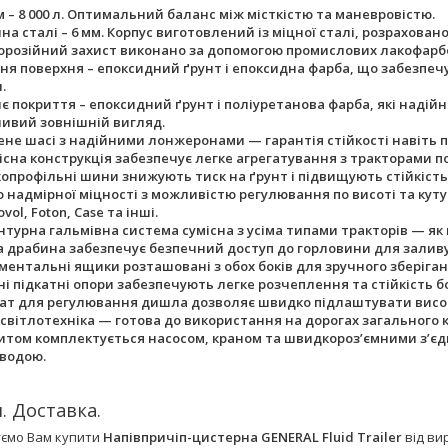
єм – 8 000 л. Оптимальний баланс між місткістю та маневровістю.
на сталі – 6 мм. Корпус виготовлений із міцної сталі, розрахова
орозійний захист виконано за допомогою промислових лакофарбов
ня поверхня – епоксидний ґрунт і епоксидна фарба, що забезпеч
.
є покриття – епоксидний ґрунт і поліуретанова фарба, які надійн
ивий зовнішній вигляд.
ене шасі з надійними лонжеронами — гарантія стійкості навіть 
існа конструкція забезпечує легке агрегатування з тракторами пот
опрофільні шини знижують тиск на ґрунт і підвищують стійкість
 надмірної міцності з можливістю регулювання по висоті та куту 
ovol, Foton, Case та інші.
нтурна гальмівна система сумісна з усіма типами тракторів — як 
а драбина забезпечує безпечний доступ до горловини для заливу
ументальні ящики розташовані з обох боків для зручного зберіган
ні підкатні опори забезпечують легке розчеплення та стійкість б
ат для регулювання дишла дозволяє швидко підлаштувати висоту
 світлотехніка — готова до використання на дорогах загального 
питом комплектується насосом, краном та швидкороз’ємними з’є
 водою.
. Доставка.
ємо Вам купити
Напівпричіп-цистерна GENERAL Fluid Trailer
від ви