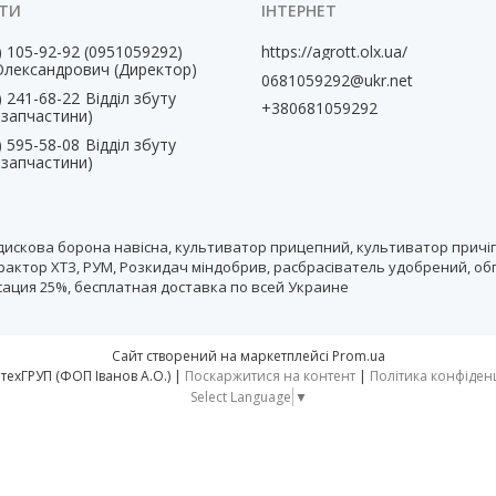
) 105-92-92
0951059292
https://agrott.olx.ua/
Олександрович (Директор)
0681059292@ukr.net
) 241-68-22
Відділ збуту
+380681059292
, запчастини)
) 595-58-08
Відділ збуту
, запчастини)
дискова борона навісна, культиватор прицепний, культиватор причіп
рактор ХТЗ, РУМ, Розкидач міндобрив, расбрасіватель удобрений, об
нсация 25%, бесплатная доставка по всей Украине
Сайт створений на маркетплейсі
Prom.ua
тм АгротехГРУП (ФОП Іванов А.О.) |
Поскаржитися на контент
|
Політика конфіден
Select Language
▼