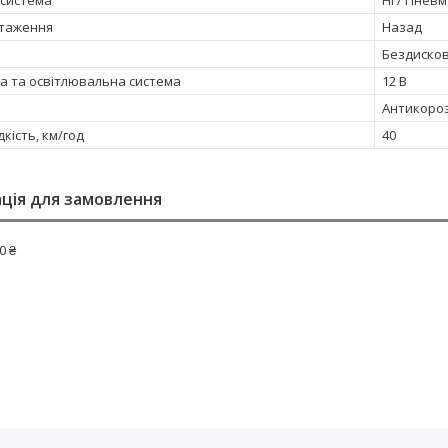
 система
Ні / Пневм
нтаження
Назад
Бездискові
а та освітлювальна система
12 В
Антикороз
кість, км/год
40
ція для замовлення
0 ₴