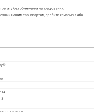
и агрегату без обмеження напрацювання.
сптехніки нашим транспортом, зробити самовивіз або
куб"
на
2.14
1.3