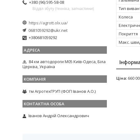
Гальмівна
+380 (96) 595-58-08
Тип вива
Відділ збуту (техніка, запчастини)
Колеса
https://agrott.olx.ua/
Електричн
0681059292@ukr.net
Покриття
+380681059292
Макс. швид
84 км автодороги М05 Київ-Одеса, Біла
Інформа
Церква, Україна
Ціна:
660 00
тм АгротехГРУП (ФОП Іванов А.О.)
Іванов Андрій Олександрович