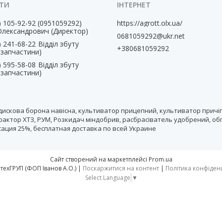
) 105-92-92
0951059292
https://agrott.olx.ua/
Олександрович (Директор)
0681059292@ukr.net
) 241-68-22
Відділ збуту
+380681059292
, запчастини)
) 595-58-08
Відділ збуту
, запчастини)
дискова борона навісна, культиватор прицепний, культиватор причіп
рактор ХТЗ, РУМ, Розкидач міндобрив, расбрасіватель удобрений, об
нсация 25%, бесплатная доставка по всей Украине
Сайт створений на маркетплейсі
Prom.ua
тм АгротехГРУП (ФОП Іванов А.О.) |
Поскаржитися на контент
|
Політика конфіден
Select Language
▼