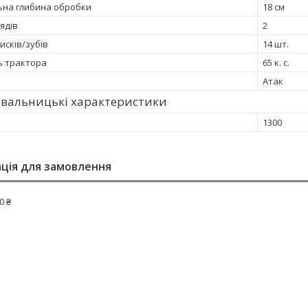
на глибина обробки
18 см
рядів
2
дисків/зубів
14 шт.
ь трактора
65 к. с.
Атак
увальницькі характеристики
1300
ція для замовлення
0 ₴