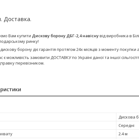
. Доставка.
ємо Вам купити
Дискову борону ДБГ-2,4 навісну
від виробника в Бі
сподарському ринку!
 дискову борону діє гарантія протягом 24х місяців з моменту покупк
ас є можливість замовити ДОСТАВКУ по Україні даної та іншої сільго
дправку перевізником.
еристики
Дискова 
Середні
ахвату
2.4 м