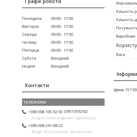
Графік роботи
Максималь
Кількість 
Понеділок
09:00
17:00
Кількість 
Вівторок
09:00
17:00
Потужніст
Середа
09:00
17:00
Виробник
Четвер
09:00
17:00
Корист
Пʼятниця
09:00
17:00
Вага
Субота
Вихідний
Неділя
Вихідний
Інформа
Контакти
Ціна:
157 00
0951059292
+380 (68) 105-92-92
Андрій Олександрович (Директор)
+380 (68) 241-68-22
Відділ збуту (техніка, запчастини)