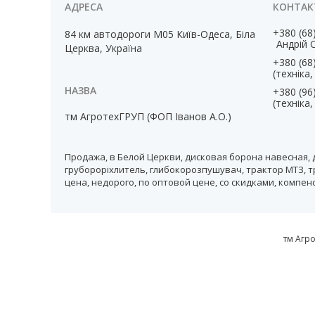
+380 (68
84 км автодороги М05 Київ-Одеса, Біла
Андрій 
Церква, Україна
+380 (68
(техніка
+380 (96
(техніка
тм АгротехГРУП (ФОП Іванов А.О.)
Продажа, в Белой Церкви, дисковая борона навесная, 
грубороріхлитель, глибокорозпушувач, трактор МТЗ, т
цена, недорого, по оптовой цене, со скидками, компе