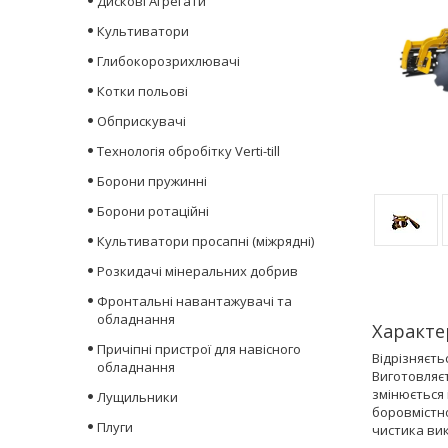
Дискові Агрегати
Культиватори
Глибокорозрихлювачі
Котки польові
Обприскувачі
Технологія обробітку Verti-till
Борони пружинні
Борони ротаційні
Культиватори просапні (міжрядні)
Розкидачі мінеральних добрив
Фронтальні навантажувачі та
обладнання
Характе
Причіпні пристрої для навісного
Відрізняєть
обладнання
Виготовляєт
змінюється 
Лущильники
боровмістно
Плуги
чистика ви