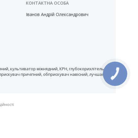
Іванов Андрій Олександрович
ний, культиватор міжнядний, КРН, глубокорихлітель,
прискувач причіпний, обприскувач навісний, лучшая
ційності