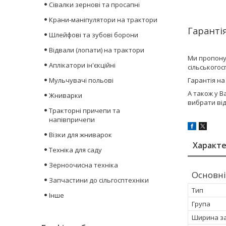
Сівалки зернові та просапні
Крани-маніпулятори на трактори
Гарантія
Шлейфові та зубові борони
Відвали (лопати) на трактори
Ми пропону
Аплікатори ін'єкційні
сільського
Мульчувачі польові
Гарантія на
А також у В
Жниварки
вибрати ві
Тракторні причепи та
напівпричепи
Візки для жниварок
Характ
Техніка для саду
Зерноочисна техніка
Основні
Запчастини до сільгосптехніки
Тип
Інше
Група
Ширина з