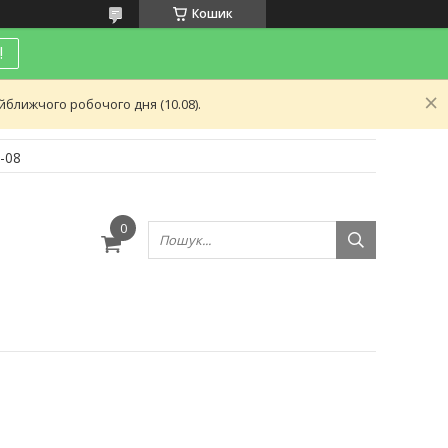
Кошик
!
ближчого робочого дня (10.08).
-08
и