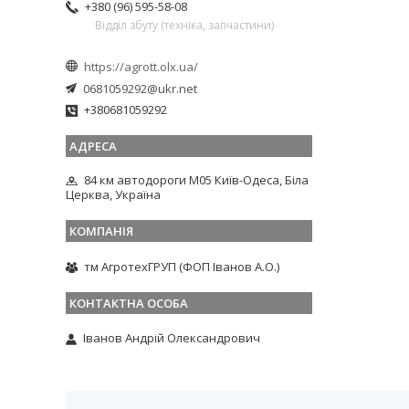
+380 (96) 595-58-08
Відділ збуту (техніка, запчастини)
https://agrott.olx.ua/
0681059292@ukr.net
+380681059292
84 км автодороги М05 Київ-Одеса, Біла
Церква, Україна
тм АгротехГРУП (ФОП Іванов А.О.)
Іванов Андрій Олександрович