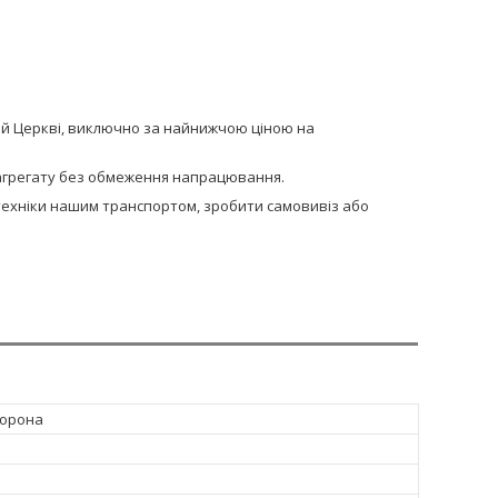
лій Церкві, виключно за найнижчою ціною на
и агрегату без обмеження напрацювання.
сптехніки нашим транспортом, зробити самовивіз або
борона