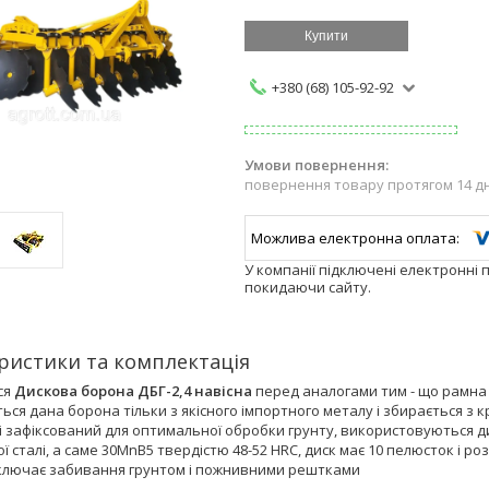
Купити
+380 (68) 105-92-92
повернення товару протягом 14 д
У компанії підключені електронні 
покидаючи сайту.
ристики та комплектація
ся
Дискова борона ДБГ-2,4 навісна
перед аналогами тим - що рамна 
ься дана борона тільки з якісного імпортного металу і збирається з
і зафіксований для оптимальної обробки грунту, використовуються д
ї сталі, а саме 30MnB5 твердістю 48-52 HRC, диск має 10 пелюсток і 
ключає забивання грунтом і пожнивними рештками