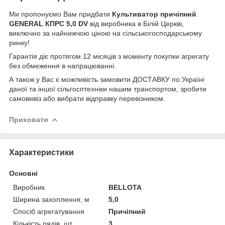
Ми пропонуємо Вам придбати
Культиватор причіпний
GENERAL КПРС 5,0 DV
від виробника в Білій Церкві,
виключно за найнижчою ціною на сільськогосподарському
ринку!
Гарантія діє протягом 12 місяців з моменту покупки агрегату
без обмеження в напрацюванні.
А також у Вас є можливість замовити ДОСТАВКУ по Україні
даної та іншої сільгосптехніки нашим транспортом, зробити
самовивіз або вибрати відправку перевізником.
Приховати
Характеристики
Основні
Виробник
BELLOTA
Ширина захоплення, м
5,0
Спосіб агрегатування
Причіпний
Кількість рядів, шт
3