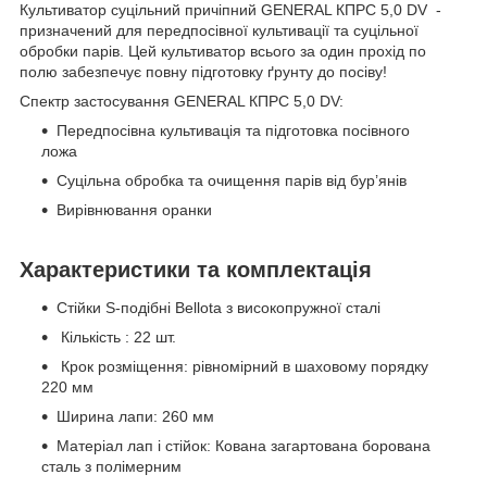
Культиватор суцільний причіпний GENERAL КПРС 5,0 DV -
призначений для передпосівної культивації та суцільної
обробки парів. Цей культиватор всього за один прохід по
полю забезпечує повну підготовку ґрунту до посіву!
Спектр застосування GENERAL КПРС 5,0 DV:
Передпосівна культивація та підготовка посівного
ложа
Суцільна обробка та очищення парів від бур’янів
Вирівнювання оранки
Характеристики та комплектація
Стійки S-подібні Bellota з високопружної сталі
Кількість : 22 шт.
Крок розміщення: рівномірний в шаховому порядку
220 мм
Ширина лапи: 260 мм
Матеріал лап і стійок: Кована загартована борована
сталь з полімерним