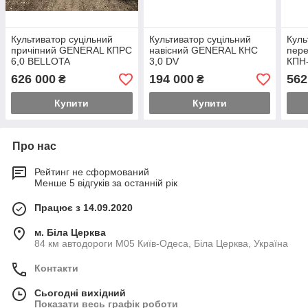
Культиватор суцільний
Культиватор суцільний
Куль
причіпний GENERAL КПРС
навісний GENERAL КНC
пере
6,0 BELLOTA
3,0 DV
КПН-
626 000
194 000
562
₴
₴
Купити
Купити
Про нас
Рейтинг не сформований
Менше 5 відгуків за останній рік
Працює з 14.09.2020
м. Біла Церква
84 км автодороги М05 Київ-Одеса, Біла Церква, Україна
Контакти
Сьогодні вихідний
Показати весь графік роботи