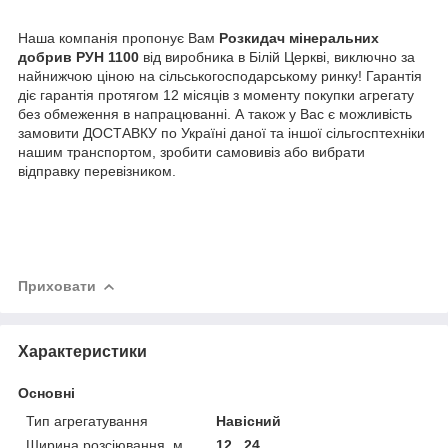
Наша компанія пропонує Вам
Розкидач мінеральних
добрив РУН 1100
від виробника в Білій Церкві, виключно за
найнижчою ціною на сільськогосподарському ринку! Гарантія
діє гарантія протягом 12 місяців з моменту покупки агрегату
без обмеження в напрацюванні. А також у Вас є можливість
замовити ДОСТАВКУ по Україні даної та іншої сільгосптехніки
нашим транспортом, зробити самовивіз або вибрати
відправку перевізником.
Приховати
Характеристики
Основні
Тип агрегатування
Навісний
Ширина розсіювання, м
12...24