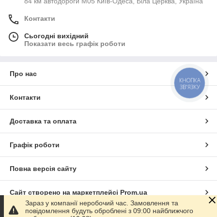
84 км автодороги М05 Київ-Одеса, Біла Церква, Україна
Контакти
Сьогодні вихідний
Показати весь графік роботи
Про нас
КНОПКА
ЗВ'ЯЗКУ
Контакти
Доставка та оплата
Графік роботи
Повна версія сайту
Сайт створено на маркетплейсі
Prom.ua
Зараз у компанії неробочий час. Замовлення та
повідомлення будуть оброблені з 09:00 найближчого
Політика конфіденційності