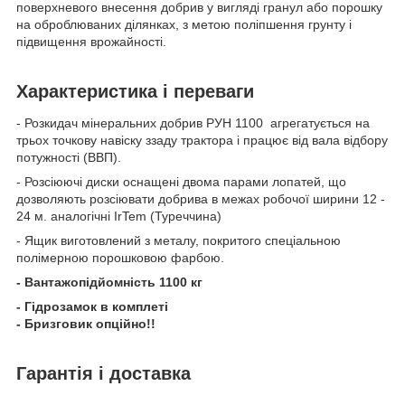
поверхневого внесення добрив у вигляді гранул або порошку
на оброблюваних ділянках, з метою поліпшення грунту і
підвищення врожайності.
Характеристика і переваги
- Розкидач мінеральних добрив РУН 1100
агрегатується на
трьох точкову навіску ззаду трактора і працює від вала відбору
потужності (ВВП).
- Розсіюючі диски оснащені двома парами лопатей, що
дозволяють розсіювати добрива в межах робочої ширини 12 -
24 м. аналогічні IrTem (Туреччина)
- Ящик виготовлений з металу, покритого спеціальною
полімерною порошковою фарбою.
- Вантажопідйомність 1100 кг
- Гідрозамок в комплеті
- Бризговик опційно!!
Гарантія і доставка