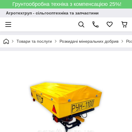
Грунтообробна техніка з компенсацією 25%!
Агротехгруп - сільгосптехніка та запчастини
Товари та послуги
Розкидачі мінеральних добрив
Ро