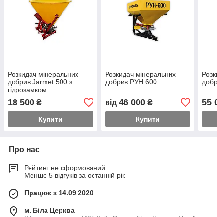
Розкидач мінеральних
Розкидач мінеральних
Розк
добрив Jarmet 500 з
добрив РУН 600
доб
гідрозамком
18 500
46 000
55 
₴
від
₴
Купити
Купити
Про нас
Рейтинг не сформований
Менше 5 відгуків за останній рік
Працює з 14.09.2020
м. Біла Церква