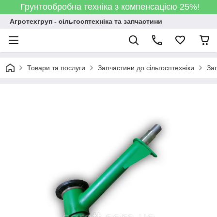
Грунтообробна техніка з компенсацією 25%!
Агротехгруп - сільгосптехніка та запчастини
Товари та послуги
Запчастини до сільгосптехніки
За