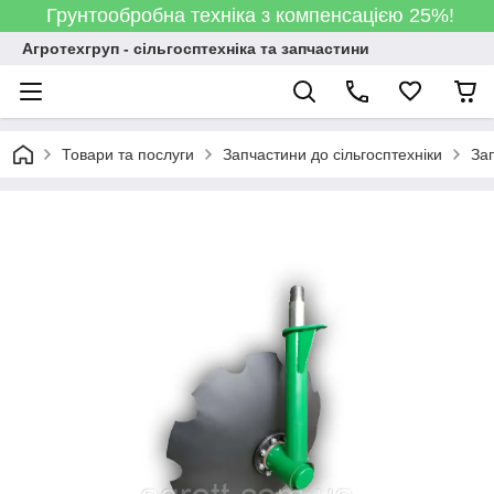
Грунтообробна техніка з компенсацією 25%!
Агротехгруп - сільгосптехніка та запчастини
Товари та послуги
Запчастини до сільгосптехніки
За