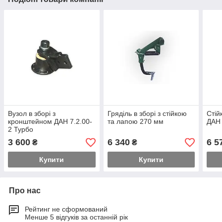
Вузол в зборі з
Гряділь в зборі з стійкою
Стій
кронштейном ДАН 7.2.00-
та лапою 270 мм
ДАН 
2 Турбо
3 600
6 340
6 5
₴
₴
Купити
Купити
Про нас
Рейтинг не сформований
Менше 5 відгуків за останній рік