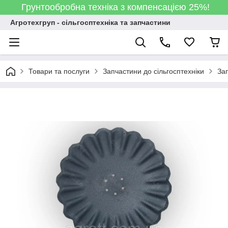
Грунтообробна техніка з компенсацією 25%!
Агротехгруп - сільгосптехніка та запчастини
Товари та послуги
Запчастини до сільгосптехніки
За