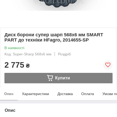
Диск борони супер шарп 568х6 мм SMART
PART до техніки HFagro, 2014655-SP
В наявності
Код: Super-Sharp 568х6 мм
Роздріб
2 775
₴
Купити
Опис
Характеристики
Доставка
Оплата
Умови п
Опис