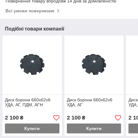
Повернення товару впродовж 14 днів за домовленістю
Всі умови повернення
Подібні товари компанії
Диск борони 660х62х6
Диск борони 660х62х6
Диск
УДА, АГ, ПДМ, АГН
УДА, АГ
УДА,
2 100
2 100
2 1
₴
₴
Купити
Купити