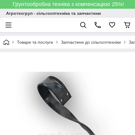
Грунтообробна техніка з компенсацією 25%!
Агротехгруп - сільгосптехніка та запчастини
Товари та послуги
Запчастини до сільгосптехніки
За