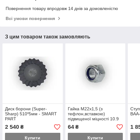
Повернення товару впродовж 14 днів за домовленістю
Всі умови повернення
З цим товаром також замовляють
Диск борони (Super-
Гайка М22х1,5 (з
Ступ
Sharp) 510*5мм - SMART
тефлон,вставкою)
ВАА
PART
підвищеної міцності 10.9
2 540
64
1 8
₴
₴
Купити
Купити