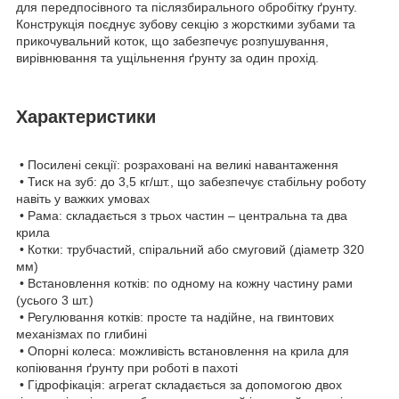
для передпосівного та післязбирального обробітку ґрунту.
Конструкція поєднує зубову секцію з жорсткими зубами та
прикочувальний коток, що забезпечує розпушування,
вирівнювання та ущільнення ґрунту за один прохід.
Характеристики
• Посилені секції: розраховані на великі навантаження
• Тиск на зуб: до 3,5 кг/шт., що забезпечує стабільну роботу
навіть у важких умовах
• Рама: складається з трьох частин – центральна та два
крила
• Котки: трубчастий, спіральний або смуговий (діаметр 320
мм)
• Встановлення котків: по одному на кожну частину рами
(усього 3 шт.)
• Регулювання котків: просте та надійне, на гвинтових
механізмах по глибині
• Опорні колеса: можливість встановлення на крила для
копіювання ґрунту при роботі в пахоті
• Гідрофікація: агрегат складається за допомогою двох