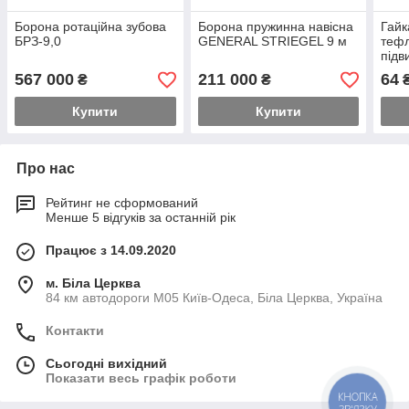
Борона ротаційна зубова
Борона пружинна навісна
Гайк
БРЗ-9,0
GENERAL STRIEGEL 9 м
тефл
підв
567 000
211 000
64
₴
₴
Купити
Купити
Про нас
Рейтинг не сформований
Менше 5 відгуків за останній рік
Працює з 14.09.2020
м. Біла Церква
84 км автодороги М05 Київ-Одеса, Біла Церква, Україна
Контакти
Сьогодні вихідний
Показати весь графік роботи
КНОПКА