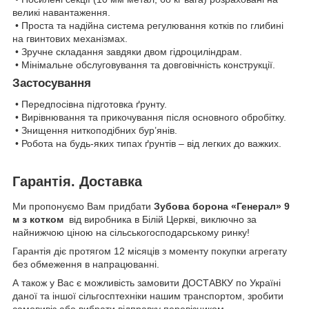
великі навантаження.
• Проста та надійна система регулювання котків по глибині
на гвинтових механізмах.
• Зручне складання завдяки двом гідроциліндрам.
• Мінімальне обслуговування та довговічність конструкції.
Застосування
• Передпосівна підготовка ґрунту.
• Вирівнювання та прикочування після основного обробітку.
• Знищення ниткоподібних бур’янів.
• Робота на будь-яких типах ґрунтів – від легких до важких.
Гарантія. Доставка
Ми пропонуємо Вам придбати
Зубова борона «Генерал» 9
м з котком
від виробника в Білій Церкві, виключно за
найнижчою ціною на сільськогосподарському ринку!
Гарантія діє протягом 12 місяців з моменту покупки агрегату
без обмеження в напрацюванні.
А також у Вас є можливість замовити ДОСТАВКУ по Україні
даної та іншої сільгосптехніки нашим транспортом, зробити
самовивіз або вибрати відправку перевізником.