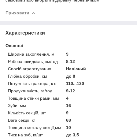
Приховати
Характеристики
Основні
Ширина захоплення, м
9
Робоча швидкість, км/год
8-12
Спосіб агрегатування
Навісний
Глібіна обробки, см
до 8
Потужність трактора, к.с.
110...130
Продуктивність, га/год
9-12
Товщина стінки рами, мм
4
Зуби, мм
16
Кількість секцій, шт
9
Вага секції, кг
68
Товщина металу секції,мм
10
Тиск на зуб, кг/шт
до 3,5