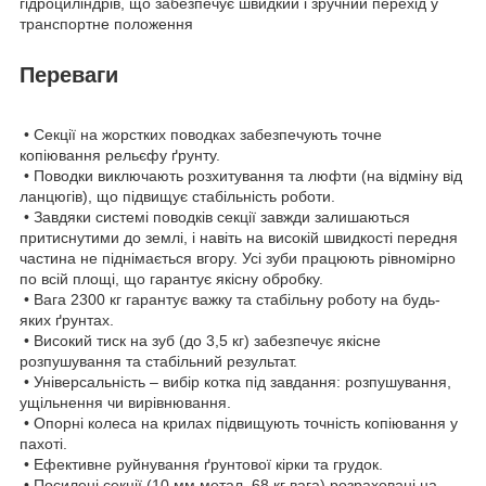
гідроциліндрів, що забезпечує швидкий і зручний перехід у
транспортне положення
Переваги
• Секції на жорстких поводках забезпечують точне
копіювання рельєфу ґрунту.
• Поводки виключають розхитування та люфти (на відміну від
ланцюгів), що підвищує стабільність роботи.
• Завдяки системі поводків секції завжди залишаються
притиснутими до землі, і навіть на високій швидкості передня
частина не піднімається вгору. Усі зуби працюють рівномірно
по всій площі, що гарантує якісну обробку.
• Вага 2300 кг гарантує важку та стабільну роботу на будь-
яких ґрунтах.
• Високий тиск на зуб (до 3,5 кг) забезпечує якісне
розпушування та стабільний результат.
• Універсальність – вибір котка під завдання: розпушування,
ущільнення чи вирівнювання.
• Опорні колеса на крилах підвищують точність копіювання у
пахоті.
• Ефективне руйнування ґрунтової кірки та грудок.
• Посилені секції (10 мм метал, 68 кг вага) розраховані на