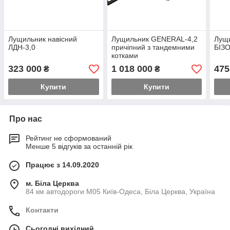
Лущильник навісний
Лущильник GENERAL-4,2
Лущи
ЛДН-3,0
причіпний з тандемними
БІЗО
котками
323 000
1 018 000
475
₴
₴
Купити
Купити
Про нас
Рейтинг не сформований
Менше 5 відгуків за останній рік
Працює з 14.09.2020
м. Біла Церква
84 км автодороги М05 Київ-Одеса, Біла Церква, Україна
Контакти
Сьогодні вихідний