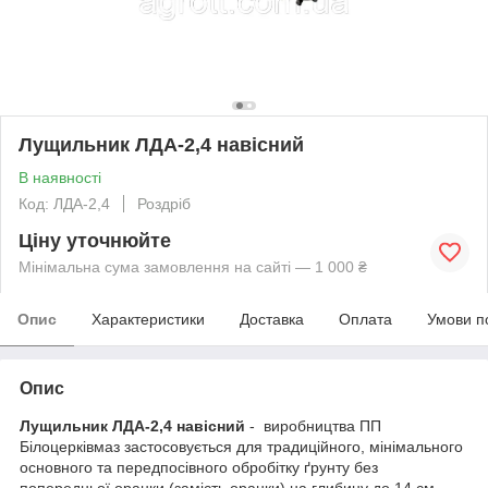
Лущильник ЛДА-2,4 навісний
В наявності
Код: ЛДА-2,4
Роздріб
Ціну уточнюйте
Мінімальна сума замовлення на сайті — 1 000 ₴
Опис
Характеристики
Доставка
Оплата
Умови п
Опис
Лущильник ЛДА-2,4 навісний
- виробництва ПП
Білоцерківмаз застосовується для традиційного, мінімального
основного та передпосівного обробітку ґрунту без
попередньої оранки (замість оранки) на глибину до 14 см