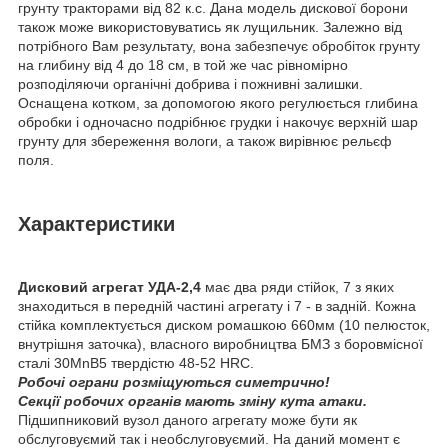
грунту тракторами від 82 к.с. Дана модель дискової борони
також може використовуватись як лущильник. Залежно від
потрібного Вам результату, вона забезпечує обробіток грунту
на глибину від 4 до 18 см, в той же час рівномірно
розподіляючи органічні добрива і пожнивні залишки.
Оснащена котком, за допомогою якого регулюється глибина
обробки і одночасно подрібнює грудки і накочує верхній шар
грунту для збереження вологи, а також вирівнює рельєф
поля.
Характеристики
Дисковий агрегат УДА-2,4
має два ряди стійок, 7 з яких
знаходиться в передній частині агрегату і 7 - в задній. Кожна
стійка комплектується диском ромашкою 660мм (10 пелюсток,
внутрішня заточка), власного виробництва БМЗ з боровмісної
сталі 30MnB5 твердістю 48-52 HRC.
Робочі ограни розміщуються симетрично!
Секції робочих органів мають зміну кута атаки.
Підшипниковий вузол даного агрегату може бути як
обслуговуємий так і необслуговуємий. На даний момент є