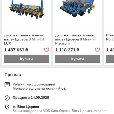
Дискова сівалка точного
Дискова сівалка точного
Сіва
висіву Церера 8 Mini-Till
висіву Церера 8 Mini-Till
No til
LUX
Premium
1 487 063
1 118 271
1 4
₴
₴
Купити
Купити
Про нас
Рейтинг не сформований
Менше 5 відгуків за останній рік
Працює з 14.09.2020
м. Біла Церква
84 км автодороги М05 Київ-Одеса, Біла Церква, Україна