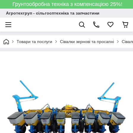
Грунтообробна техніка з компенсацією 25%!
Агротехгруп - сільгосптехніка та запчастини
Товари та послуги
Сівалки зернові та просапні
Сівалк