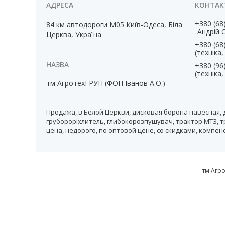
+380 (68
84 км автодороги М05 Київ-Одеса, Біла
Андрій 
Церква, Україна
+380 (68
(техніка
+380 (96
(техніка
тм АгротехГРУП (ФОП Іванов А.О.)
Продажа, в Белой Церкви, дисковая борона навесная, 
грубороріхлитель, глибокорозпушувач, трактор МТЗ, т
цена, недорого, по оптовой цене, со скидками, компе