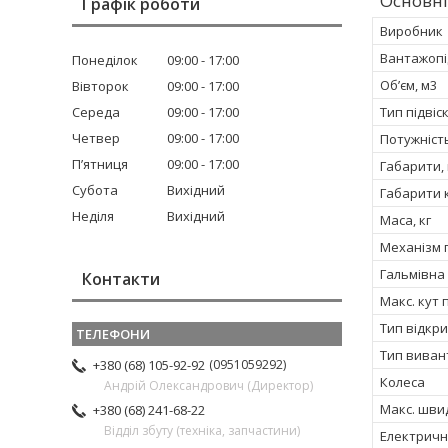
Основні
Графік роботи
Виробник
Вантажопід
Понеділок
09:00
17:00
Об’єм, м3
Вівторок
09:00
17:00
Середа
09:00
17:00
Тип підвіс
Четвер
09:00
17:00
Потужність
Пʼятниця
09:00
17:00
Габарити,
Субота
Вихідний
Габарити 
Неділя
Вихідний
Маса, кг
Механізм 
Гальмівна
Контакти
Макс. кут
Тип відкри
Тип вива
0951059292
+380 (68) 105-92-92
Колеса
Андрій Олександрович (Директор)
Макс. швид
+380 (68) 241-68-22
Відділ збуту (техніка, запчастини)
Електричн