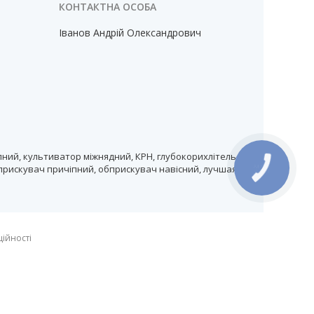
Іванов Андрій Олександрович
ний, культиватор міжнядний, КРН, глубокорихлітель,
прискувач причіпний, обприскувач навісний, лучшая
КНОПКА
ЗВ'ЯЗКУ
ційності