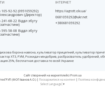
) 105-92-92
0951059292
https://agrott.olx.ua/
Олександрович (Директор)
0681059292@ukr.net
) 241-68-22
Відділ збуту
+380681059292
, запчастини)
) 595-58-08
Відділ збуту
, запчастини)
дискова борона навісна, культиватор прицепний, культиватор причіп
рактор ХТЗ, РУМ, Розкидач міндобрив, расбрасіватель удобрений, об
нсация 25%, бесплатная доставка по всей Украине
Сайт створений на маркетплейсі
Prom.ua
тм АгротехГРУП (ФОП Іванов А.О.) |
Поскаржитися на контент
|
Політика конфіден
Select Language
▼