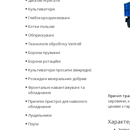
Дискові Агрегати
Культиватори
Глибокорозрихлювачі
Котки польові
Обприскувачі
Технологія обробітку Verti-till
Борони пружинні
Борони ротаційні
Культиватори просапні (міжрядні)
Розкидачі мінеральних добрив
Фронтальні навантажувачі та
обладнання
Причіп тра
сировини, к
Причіпні пристрої для навісного
цінами з га
обладнання
Лущильники
Характе
Плуги
Знімні