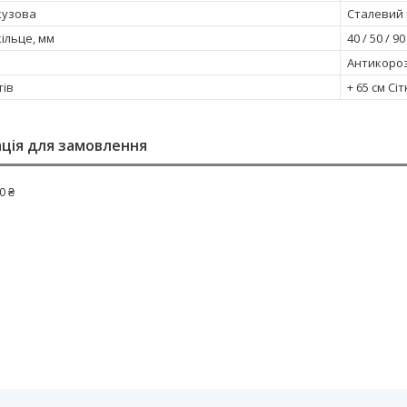
кузова
Сталевий 
ільце, мм
40 / 50 / 90
Антикороз
тів
+ 65 см Сі
ція для замовлення
0 ₴