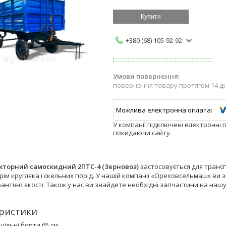
Купити
+380 (68) 105-92-92
повернення товару протягом 14 д
У компанії підключені електронні 
покидаючи сайту.
кторний самоскидний 2ПТС-4 (Зерновоз)
застосовується для транс
рім кругляка і скельних порід. У нашій компанії «Ореховсельмаш» ви 
рантією якості. Також у нас ви знайдете необхідні запчастини на нашу
ристики
 цільні борти 65 см