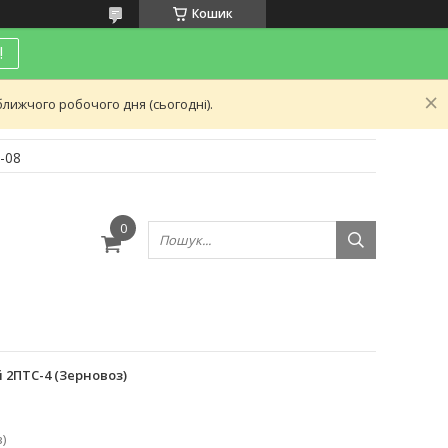
Кошик
!
лижчого робочого дня (сьогодні).
-08
и
 2ПТС-4 (Зерновоз)
)