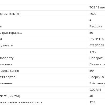
ТОВ "Заво
йомність (кг)
4000
4
ки
Ресорна
 трактора, к.с.
50
 м
6*2.3*1.85
кузова, м
4*2.3*0.65
1750
повороту
Поворотн
 система
Пневматич
 перекидання
50°
ття бортів
Зверху–в
нтаження
Вліво–вп
9.00 R16
кість, км/год
40
а та освітлювальна система
12 В