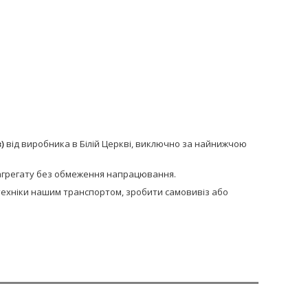
)
від виробника в Білій Церкві, виключно за найнижчою
и агрегату без обмеження напрацювання.
сптехніки нашим транспортом, зробити самовивіз або