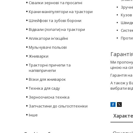
Сівалки зернові та просапні
Зручн
Крани-маніпулятори на трактори
Кузов
Шлейфові та зубові борони
Швидк
Відвали (лопати) на трактори
Cисте
Проти
Аплікатори ін'єкційні
Мульчувачі польові
Гарантія
Жниварки
Ми пропону
Тракторні причепи та
ціною на сі
напівпричепи
Гарантія на
Візки для жниварок
А також у В
Техніка для саду
вибрати ві
Зерноочисна техніка
Запчастини до сільгосптехніки
Інше
Характ