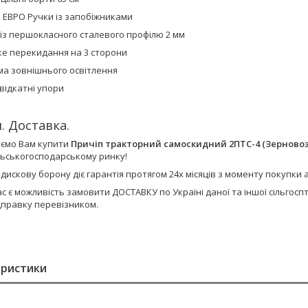
і ЕВРО Ручки із запобіжниками
 із першокласного сталевого профілю 2 мм
е перекидання на 3 сторони
ма зовнішнього освітлення
відкатні упори
. Доставка.
ємо Вам купити
Причіп тракторний самоскидний 2ПТС-4 (Зерновоз
льськогосподарському ринку!
 дискову борону діє гарантія протягом 24х місяців з моменту покупк
ас є можливість замовити ДОСТАВКУ по Україні даної та іншої сільго
дправку перевізником.
еристики