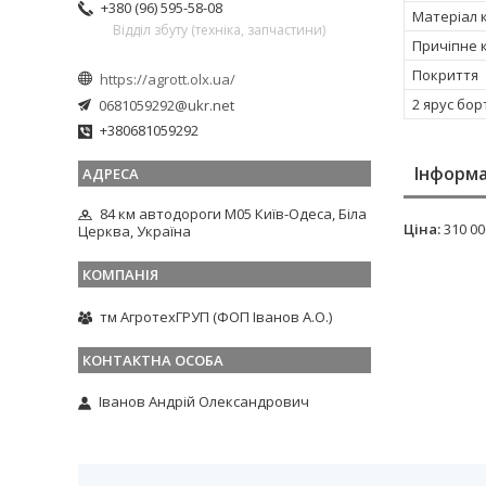
+380 (96) 595-58-08
Матеріал 
Відділ збуту (техніка, запчастини)
Причіпне к
Покриття
https://agrott.olx.ua/
2 ярус бор
0681059292@ukr.net
+380681059292
Інформа
84 км автодороги М05 Київ-Одеса, Біла
Ціна:
310 00
Церква, Україна
тм АгротехГРУП (ФОП Іванов А.О.)
Іванов Андрій Олександрович