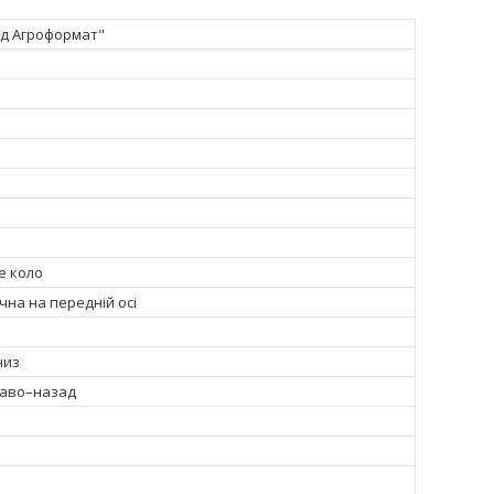
д Агроформат"
е коло
на на передній осі
низ
раво–назад