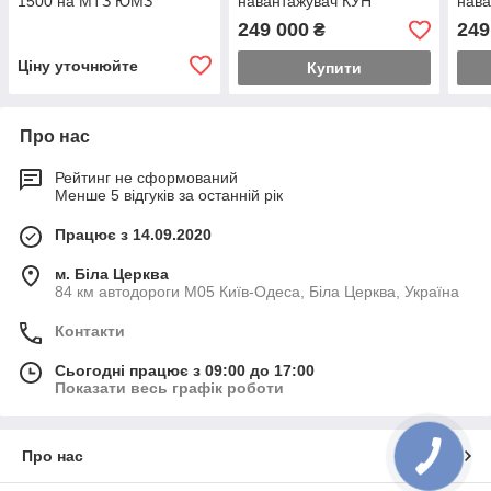
1500 на МТЗ ЮМЗ
навантажувач КУН
нава
GENERAL X на трактор
GENE
249 000
249
₴
МТЗ-80
МТЗ
Ціну уточнюйте
Купити
Про нас
Рейтинг не сформований
Менше 5 відгуків за останній рік
Працює з 14.09.2020
м. Біла Церква
84 км автодороги М05 Київ-Одеса, Біла Церква, Україна
Контакти
Сьогодні працює з 09:00 до 17:00
Показати весь графік роботи
Про нас