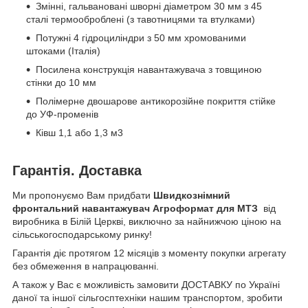
Змінні, гальвановані шворні діаметром 30 мм з 45
сталі термооброблені (з тавотницями та втулками)
Потужні 4 гідроциліндри з 50 мм хромованими
штоками (Італія)
Посилена конструкція навантажувача з товщиною
стінки до 10 мм
Полімерне двошарове антикорозійне покриття стійке
до УФ-променів
Ківш 1,1 або 1,3 м3
Гарантія. Доставка
Ми пропонуємо Вам придбати
Швидкознімний
фронтальний навантажувач Агроформат для МТЗ
від
виробника в Білій Церкві, виключно за найнижчою ціною на
сільськогосподарському ринку!
Гарантія діє протягом 12 місяців з моменту покупки агрегату
без обмеження в напрацюванні.
А також у Вас є можливість замовити ДОСТАВКУ по Україні
даної та іншої сільгосптехніки нашим транспортом, зробити