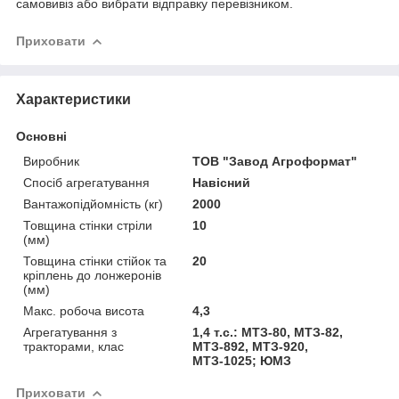
самовивіз або вибрати відправку перевізником.
Приховати
Характеристики
Основні
Виробник
ТОВ "Завод Агроформат"
Спосіб агрегатування
Навісний
Вантажопідйомність (кг)
2000
Товщина стінки стріли
10
(мм)
Товщина стінки стійок та
20
кріплень до лонжеронів
(мм)
Макс. робоча висота
4,3
Агрегатування з
1,4 т.с.: МТЗ-80, МТЗ-82,
тракторами, клас
МТЗ-892, МТЗ-920,
МТЗ-1025; ЮМЗ
Приховати