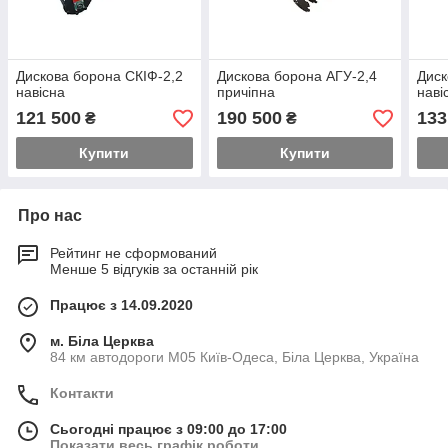
Дискова борона СКІФ-2,2
Дискова борона АГУ-2,4
Диск
навісна
причіпна
наві
121 500
190 500
133
₴
₴
Купити
Купити
Про нас
Рейтинг не сформований
Менше 5 відгуків за останній рік
Працює з 14.09.2020
м. Біла Церква
84 км автодороги М05 Київ-Одеса, Біла Церква, Україна
Контакти
Сьогодні працює з 09:00 до 17:00
Показати весь графік роботи