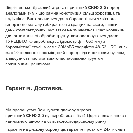
Відрізняється Дисковий агрегат причіпний
СКІФ-2,5
перед
аналогами тим - що рамна конструкція більш жорсткіша та
надійніша. Виготовляється дана борона тільки з якісного
імпортного металу і збирається з кращих на сьогоднішній
день комплектуючих. Кут атаки не змінюється і зафіксований
для оптимальної обробки грунту, використовуються диски
ТУРЕЦЬКОГО виробництва (діаметр ф = 660 мм) з
боровмістної сталі, а саме 30MnB5 твердістю 48-52 HRC, диск
має 10 пелюсток і розміщений перед підшипниковим вузлом,
а відсутність чистика виключає забивання грунтом і
пожнивними рештками
Гарантія. Доставка.
Ми пропонуємо Вам купити дискову агрегат
причіпний
СКІФ-2,5
від виробника в Білій Церкві, виключно за
найнижчою ціною на сільськогосподарському ринку!
Гарантія на дискову борону діє гарантія протягом 24х місяців