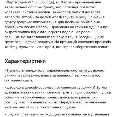
«Хартехпром-97» (Слобода), м. Харків - призначені для
вертикальної обробки ґрунту, що полегшує розвиток
кореневої системи рослин. Технологія Verti-till дозволяє
запобігти вітровій та водній ерозії ґрунту, а розущільнення
ґрунту допускає використання для посівних робіт більш
простих та легких сівалок. Працюючи на глибині від 3 см при
витраті палива від 2 л/га, агрегат подрібнює рослинні
залишки, не загортаючи їх глибоко в грунт. Завдяки цьому
грунт залишається закритим від прямої дії сонячних променів
та вітру мульчованим шаром, що сприяє збереженню вологи.
Характеристики
- Наявність переднього подрібнювального катка дозволяє
уникнути забивання, навіть за наявності великої кількості
рослинної маси.
- Дворядна шлейф-борона з пружинними зубцями Ø 10 мм
здійснює вирівнювання поверхні ґрунту після обробки і, у разі
роботи з необробленим полем, допомагає рівномірно
розподілити пожнивні залишки. Передбачено регулювання
кута нахилу та сили притискання пружин.
- Задній планчатий каток додатково впливає на мульчований