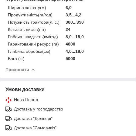
Ширина захвату(м)
6,0
Продуктивність(га/год)
3,5...4,2
Потужність трактора(л. с.)
300...350
Кількість дисків(шт)
24
Робоча швидкість(км/год)
8,0...15,0
Гарантований ресурс (га)
4800
Глибина обробки(см)
4,0...18,0
Вага (кг)
5000
Приховати
Умови доставки
Нова Пошта
Доставка у господарство
Доставка "Делівері"
Доставка "Самовивіз"