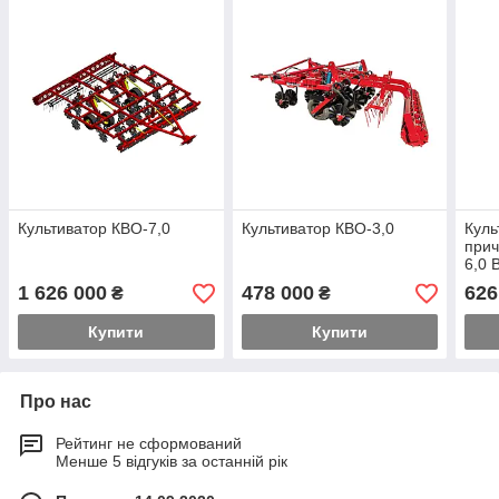
Культиватор КВО-7,0
Культиватор КВО-3,0
Куль
при
6,0
1 626 000
478 000
626
₴
₴
Купити
Купити
Про нас
Рейтинг не сформований
Менше 5 відгуків за останній рік