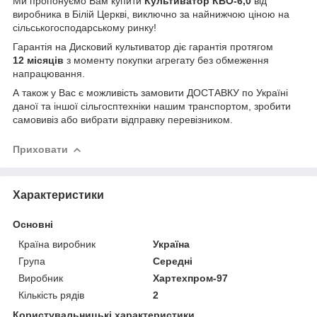
Ми пропонуємо Вам купити
Культиватор КВО-6,0
від
виробника в Білій Церкві, виключно за найнижчою ціною на
сільськогосподарському ринку!
Гарантія на Дисковий культиватор діє гарантія протягом
12 місяців
з моменту покупки агрегату без обмеження
напрацювання.
А також у Вас є можливість замовити ДОСТАВКУ по Україні
даної та іншої сільгосптехніки нашим транспортом, зробити
самовивіз або вибрати відправку перевізником.
Приховати
Характеристики
Основні
Країна виробник
Україна
Група
Середні
Виробник
Хартехпром-97
Кількість рядів
2
Користувальницькі характеристики