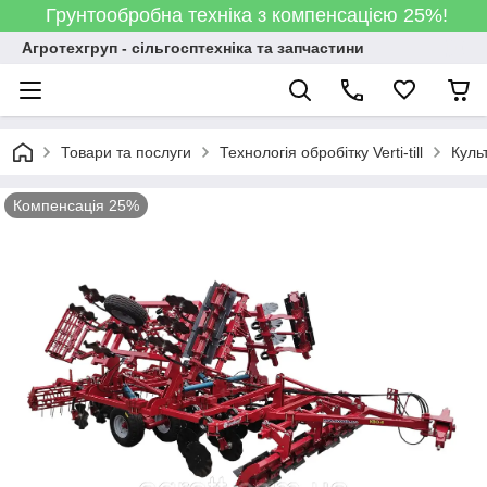
Грунтообробна техніка з компенсацією 25%!
Агротехгруп - сільгосптехніка та запчастини
Товари та послуги
Технологія обробітку Verti-till
Куль
Компенсація 25%