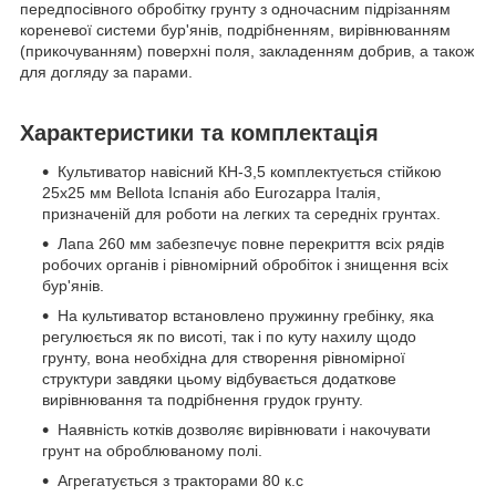
передпосівного обробітку грунту з одночасним підрізанням
кореневої системи бур'янів, подрібненням, вирівнюванням
(прикочуванням) поверхні поля, закладенням добрив, а також
для догляду за парами.
Характеристики та комплектація
Культиватор навісний КН-3,5 комплектується стійкою
25х25 мм Bellota Іспанія або Eurozappa Італія,
призначеній для роботи на легких та середніх грунтах.
Лапа 260 мм забезпечує повне перекриття всіх рядів
робочих органів і рівномірний обробіток і знищення всіх
бур'янів.
На культиватор встановлено пружинну гребінку, яка
регулюється як по висоті, так і по куту нахилу щодо
грунту, вона необхідна для створення рівномірної
структури завдяки цьому відбувається додаткове
вирівнювання та подрібнення грудок грунту.
Наявність котків дозволяє вирівнювати і накочувати
грунт на оброблюваному полі.
Агрегатується з тракторами 80 к.с