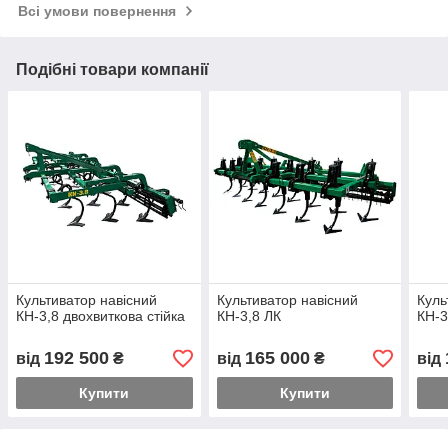
Всі умови повернення
Подібні товари компанії
Культиватор навісний
Культиватор навісний
Куль
КН-3,8 двохвиткова стійка
КН-3,8 ЛК
КН-3
192 500
165 000
від
₴
від
₴
від
Купити
Купити