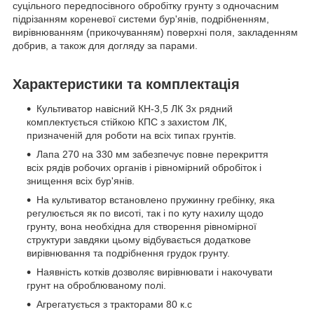
суцільного передпосівного обробітку грунту з одночасним
підрізанням кореневої системи бур'янів, подрібненням,
вирівнюванням (прикочуванням) поверхні поля, закладенням
добрив, а також для догляду за парами.
Характеристики та комплектація
Культиватор навісний КН-3,5 ЛК 3х рядний
комплектується стійкою КПС з захистом ЛК,
призначеній для роботи на всіх типах грунтів.
Лапа 270 на 330 мм забезпечує повне перекриття
всіх рядів робочих органів і рівномірний обробіток і
знищення всіх бур'янів.
На культиватор встановлено пружинну гребінку, яка
регулюється як по висоті, так і по куту нахилу щодо
грунту, вона необхідна для створення рівномірної
структури завдяки цьому відбувається додаткове
вирівнювання та подрібнення грудок грунту.
Наявність котків дозволяє вирівнювати і накочувати
грунт на оброблюваному полі.
Агрегатується з тракторами 80 к.с