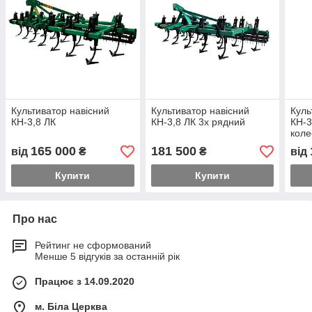
Культиватор навісний
Культиватор навісний
Куль
КН-3,8 ЛК
КН-3,8 ЛК 3х рядний
КН-3
кол
165 000
181 500
від
₴
₴
від
Купити
Купити
Про нас
Рейтинг не сформований
Менше 5 відгуків за останній рік
Працює з 14.09.2020
м. Біла Церква