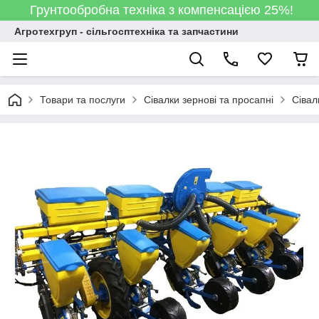
Грунтообробна техніка з компенсацією 25%!
Агротехгруп - сільгосптехніка та запчастини
Товари та послуги
Сівалки зернові та просапні
Сівал