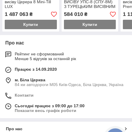
висіву Церера 8 Mini-Till
ВИСІВУ УПС-8 (СПУ-8М)
висі
LUX
З ТУРЕЦЬКИМ ВИСІВНИМ
Pre
АПАРАТОМ
1 487 063
584 010
1 1
₴
₴
Купити
Купити
Про нас
Рейтинг не сформований
Менше 5 відгуків за останній рік
Працює з 14.09.2020
м. Біла Церква
84 км автодороги М05 Київ-Одеса, Біла Церква, Україна
Контакти
Сьогодні працює з 09:00 до 17:00
Показати весь графік роботи
Про нас