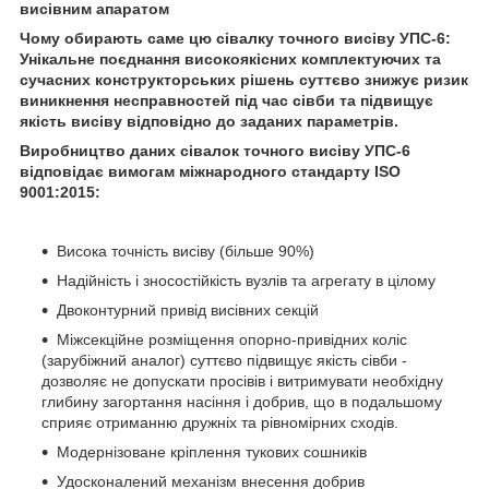
висівним апаратом
Чому обирають саме цю сівалку точного висіву УПС-6:
Унікальне поєднання високоякісних комплектуючих та
сучасних конструкторських рішень суттєво знижує ризик
виникнення несправностей під час сівби та підвищує
якість висіву відповідно до заданих параметрів.
Виробництво даних сівалок точного висіву УПС-6
відповідає вимогам
міжнародного стандарту ISO
9001:2015:
Висока точність висіву (більше 90%)
Надійність і зносостійкість вузлів та агрегату в цілому
Двоконтурний привід висівних секцій
Міжсекційне розміщення опорно-привідних коліс
(зарубіжний аналог) суттєво підвищує якість сівби -
дозволяє не допускати просівів і витримувати необхідну
глибину загортання насіння і добрив, що в подальшому
сприяє отриманню дружніх та рівномірних сходів.
Модернізоване кріплення тукових сошників
Удосконалений механізм внесення добрив