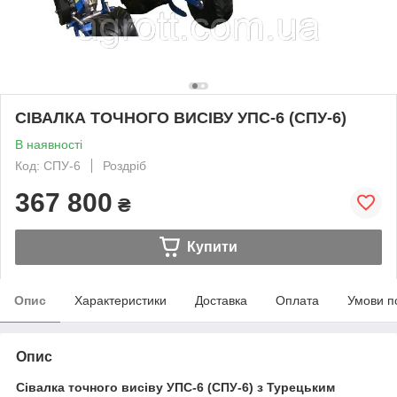
СІВАЛКА ТОЧНОГО ВИСІВУ УПС-6 (СПУ-6)
В наявності
Код: СПУ-6
Роздріб
367 800
₴
Купити
Опис
Характеристики
Доставка
Оплата
Умови п
Опис
Сівалка точного висіву УПС-6 (СПУ-6) з Турецьким