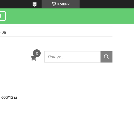
Кошик
!
-08
и
600/12 м