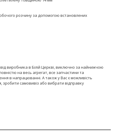
поліетилену товщиною 14 мм
 робочого розчину за допомогою встановлених
від виробника в Білій Церкві, виключно за найнижчою
овністю на весь агрегат, все запчастини та
ення в напрацюванні. А також у Вас є можливість
м, зробити самовивіз або вибрати відправку