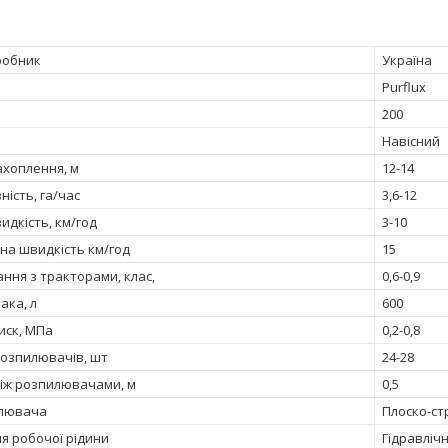
робник
Україна
Purflux
200
Навісний
хоплення, м
12-14
ість, га/час
3,6-12
идкість, км/год
3-10
на швидкість км/год
15
ння з тракторами, клас,
0,6-0,9
ака, л
600
иск, МПа
0,2-0,8
розпилювачів, шт
24-28
між розпилювачами, м
0,5
илювача
Плоско-с
я робочої рідини
Гідравліч