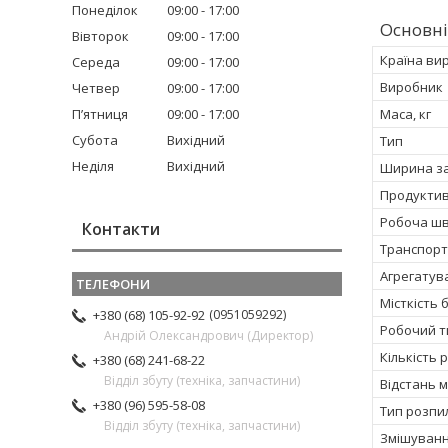
Понеділок
09:00
17:00
Основні
Вівторок
09:00
17:00
Країна ви
Середа
09:00
17:00
Виробник
Четвер
09:00
17:00
Пʼятниця
09:00
17:00
Маса, кг
Субота
Вихідний
Тип
Неділя
Вихідний
Ширина за
Продуктивн
Робоча шв
Контакти
Транспорт
Агрегатува
Місткість б
0951059292
+380 (68) 105-92-92
Робочий т
Андрій Олександрович (Директор)
Кількість 
+380 (68) 241-68-22
Відділ збуту (техніка, запчастини)
Відстань 
+380 (96) 595-58-08
Тип розп
Відділ збуту (техніка, запчастини)
Змішуванн