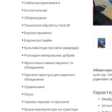
Глибокорозрихлювачі
Котки польові
Обприскувачі
Технологія обробітку Verti-till
Борони пружинні
Борони ротаційні
Культиватори просапні (міжрядні)
Розкидачі мінеральних добрив
Фронтальні навантажувачі та
обладнання
Обприскува
культур. За
Причіпні пристрої для навісного
рідинами і 
обладнання
Лущильники
Характе
Плуги
Мембра
Сівалки зернові та просапні
Штанг
Крани-маніпулятори на трактори