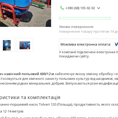
+380 (68) 105-92-92
повернення товару протягом 14 д
У компанії підключені електронні 
покидаючи сайту.
ч навісний польовий 600/12 м
забезпечує якісну хімічну обробку і
стосовується для хімічного захисту польових культур від шкідників, 
внесенням рідких мінеральних добрив. Випускаються різні модифікаці
ристики та комплектація
нно-поршевий насос Tolveri 120 (Польща), продуктивність якого склад
а 12-14 метрів