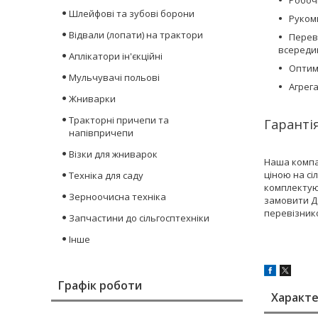
Робоч
Шлейфові та зубові борони
Руком
Відвали (лопати) на трактори
Перев
всередин
Аплікатори ін'єкційні
Оптим
Мульчувачі польові
Агрега
Жниварки
Тракторні причепи та
Гарантія
напівпричепи
Візки для жниварок
Наша компа
ціною на сі
Техніка для саду
комплектуюч
Зерноочисна техніка
замовити ДО
перевізник
Запчастини до сільгосптехніки
Інше
Графік роботи
Характ