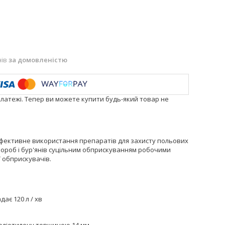
нів
за домовленістю
платежі. Тепер ви можете купити будь-який товар не
 ефективне використання препаратів для захисту польових
хвороб і бур'янів суцільним обприскуванням робочими
ї обприскувачів.
ає 120 л / хв