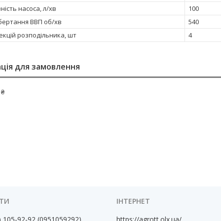
ість насоса, л/хв
100
бертання ВВП об/хв
540
секцій розподільника, шт
4
ція для замовлення
 ₴
) 105-92-92
0951059292
https://agrott.olx.ua/