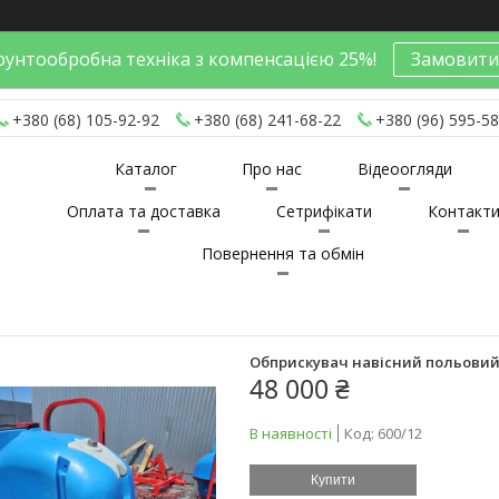
унтообробна техніка з компенсацією 25%!
Замовити
+380 (68) 105-92-92
+380 (68) 241-68-22
+380 (96) 595-58
Каталог
Про нас
Відеоогляди
Оплата та доставка
Сетрифікати
Контакт
Повернення та обмін
Обприскувач навісний польовий 
48 000 ₴
В наявності
Код:
600/12
Купити