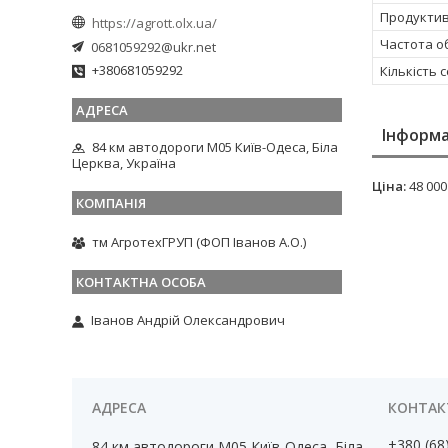
Продуктивн
https://agrott.olx.ua/
Частота о
0681059292@ukr.net
+380681059292
Кількість 
Інформа
84 км автодороги М05 Київ-Одеса, Біла
Церква, Україна
Ціна:
48 000
тм АгротехГРУП (ФОП Іванов А.О.)
Іванов Андрій Олександрович
+380 (68
84 км автодороги М05 Київ-Одеса, Біла