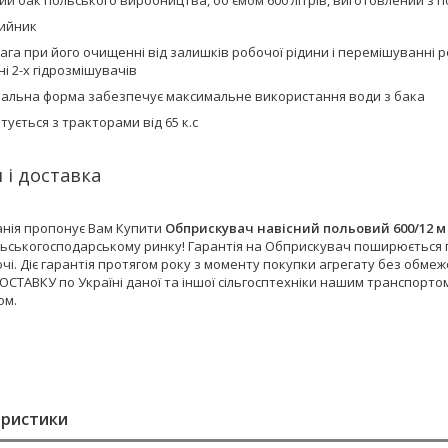
ий бак польського виробництва, об'ємом 600 літрів, виготовлений з 
ийник
ага при його очищенні від залишків робочої рідини і перемішуванні
і 2-х гідрозмішувачів
альна форма забезпечує максимальне використання води з бака
тується з тракторами від 65 к.с
 і доставка
нія пропонує Вам Купити
Обприскувач навісний польовий 600/12 м
льськогосподарському ринку! Гарантія на Обприскувач поширюється п
і. Діє гарантія протягом року з моменту покупки агрегату без обмеж
СТАВКУ по Україні даної та іншої сільгосптехніки нашим транспорто
ом.
еристики