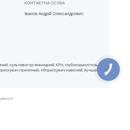
Іванов Андрій Олександрович
ний, культиватор міжнядний, КРН, глубокорихлітель,
прискувач причіпний, обприскувач навісний, лучшая
ційності