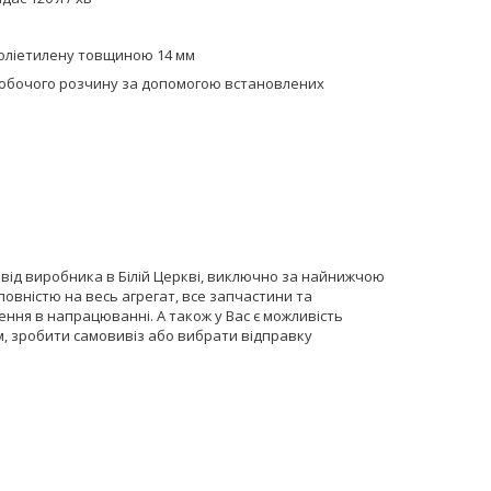
поліетилену товщиною 14 мм
 робочого розчину за допомогою встановлених
від виробника в Білій Церкві, виключно за найнижчою
овністю на весь агрегат, все запчастини та
ення в напрацюванні. А також у Вас є можливість
м, зробити самовивіз або вибрати відправку