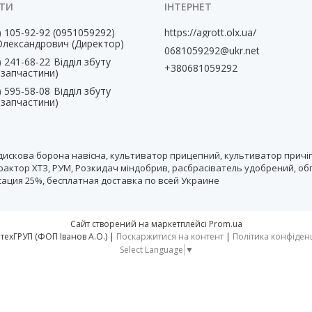
) 105-92-92
0951059292
https://agrott.olx.ua/
Олександрович (Директор)
0681059292@ukr.net
) 241-68-22
Відділ збуту
+380681059292
, запчастини)
) 595-58-08
Відділ збуту
, запчастини)
дискова борона навісна, культиватор прицепний, культиватор причіп
рактор ХТЗ, РУМ, Розкидач міндобрив, расбрасіватель удобрений, об
нсация 25%, бесплатная доставка по всей Украине
Сайт створений на маркетплейсі
Prom.ua
тм АгротехГРУП (ФОП Іванов А.О.) |
Поскаржитися на контент
|
Політика конфіден
Select Language
▼