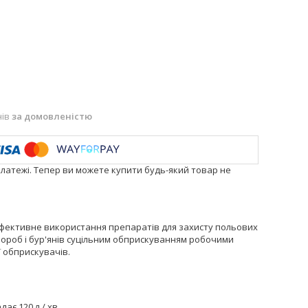
нів
за домовленістю
платежі. Тепер ви можете купити будь-який товар не
 ефективне використання препаратів для захисту польових
хвороб і бур'янів суцільним обприскуванням робочими
ї обприскувачів.
ає 120 л / хв