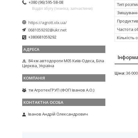
+380 (96) 595-58-08
Тип розп
Відділ збуту (техніка, запчастини)
Змішуванн
Продуктивн
https://agrott.olx.ua/
Частота о
0681059292@ukr.net
+380681059292
Кількість 
Інформа
84 км автодороги М05 Київ-Одеса, Біла
Церква, Україна
Ціна:
36 000
тм АгротехГРУП (ФОП Іванов А.О.)
Іванов Андрій Олександрович