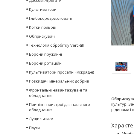
Дискові Агрегати
Культиватори
Глибокорозрихлювачі
Котки польові
Обприскувачі
Технологія обробітку Verti-till
Борони пружинні
Борони ротаційні
Культиватори просапні (міжрядні)
Розкидачі мінеральних добрив
Фронтальні навантажувачі та
обладнання
Обприскува
культур. За
Причіпні пристрої для навісного
рідинами і 
обладнання
Лущильники
Характе
Плуги
Мембра