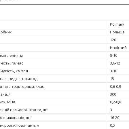
Polmark
робник
Польща
120
Навісний
хоплення, м
8-10
ість, га/час
3,6-12
идкість, км/год
3-10
на швидкість км/год
15
ння з тракторами, клас,
0,6-0,9
ака, л
300
иск, МПа
0,2-0,8
секцій польової штанги, шт
3
розпилювачів, шт
16-20
між розпилювачами, м
0,5