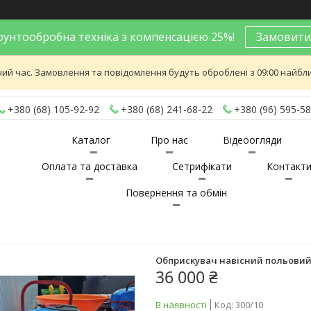
унтообробна техніка з компенсацією 25%!
Замовити
ий час. Замовлення та повідомлення будуть оброблені з 09:00 найближ
+380 (68) 105-92-92
+380 (68) 241-68-22
+380 (96) 595-58
Каталог
Про нас
Відеоогляди
Оплата та доставка
Сетрифікати
Контакт
Повернення та обмін
Обприскувач навісний польовий 
36 000 ₴
В наявності
Код:
300/10