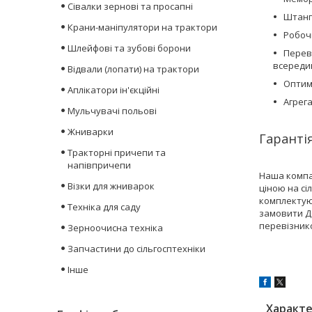
Сівалки зернові та просапні
Штанга
Крани-маніпулятори на трактори
Робоч
Шлейфові та зубові борони
Перев
всередин
Відвали (лопати) на трактори
Оптим
Аплікатори ін'єкційні
Агрега
Мульчувачі польові
Жниварки
Гарантія
Тракторні причепи та
напівпричепи
Наша компа
Візки для жниварок
ціною на сі
комплектуюч
Техніка для саду
замовити ДО
перевізник
Зерноочисна техніка
Запчастини до сільгосптехніки
Інше
Характ