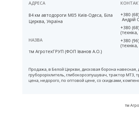
+380 (68
84 км автодороги М05 Київ-Одеса, Біла
Андрій 
Церква, Україна
+380 (68
(техніка
+380 (96
(техніка
тм АгротехГРУП (ФОП Іванов А.О.)
Продажа, в Белой Церкви, дисковая борона навесная, 
грубороріхлитель, глибокорозпушувач, трактор МТЗ, т
цена, недорого, по оптовой цене, со скидками, компе