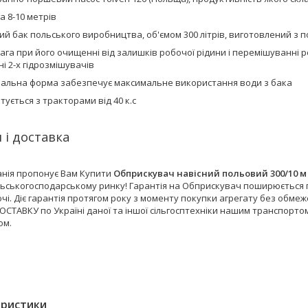
 8-10 метрів
ий бак польського виробництва, об'ємом 300 літрів, виготовлений з 
ага при його очищенні від залишків робочої рідини і перемішуванні
і 2-х гідрозмішувачів
альна форма забезпечує максимальне використання води з бака
тується з тракторами від 40 к.с
 і доставка
нія пропонує Вам Купити
Обприскувач навісний польовий 300/10 м
льськогосподарському ринку! Гарантія на Обприскувач поширюється п
і. Діє гарантія протягом року з моменту покупки агрегату без обмеж
СТАВКУ по Україні даної та іншої сільгосптехніки нашим транспорто
ом.
еристики