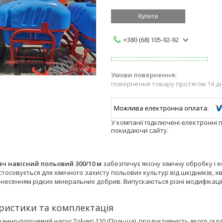
Купити
+380 (68) 105-92-92
повернення товару протягом 14 д
У компанії підключені електронні 
покидаючи сайту.
ч навісний польовий 300/10 м
забезпечує якісну хімічну обробку і
стосовується для хімічного захисту польових культур від шкідників, 
внесенням рідких мінеральних добрив. Випускаються різні модифікаці
ристики та комплектація
нно-поршевий насос Tolveri 120 (Польща), продуктивність якого склад