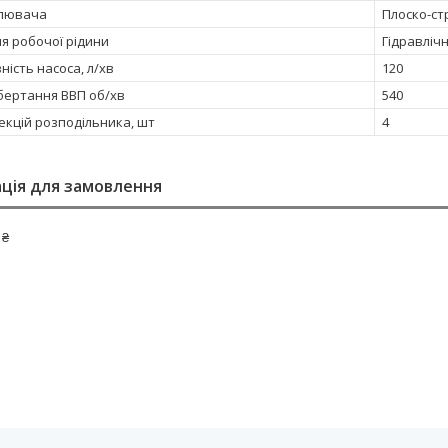
илювача
Плоско-с
я робочої рідини
Гідравліч
ість насоса, л/хв
120
бертання ВВП об/хв
540
секцій розподільника, шт
4
ція для замовлення
 ₴