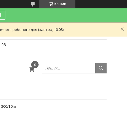
Кошик
!
чого робочого дня (завтра, 10.08).
-08
и
300/10 м