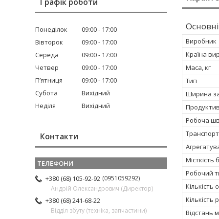
Графік роботи
Основні
Понеділок
09:00
17:00
Виробник
Вівторок
09:00
17:00
Країна ви
Середа
09:00
17:00
Четвер
09:00
17:00
Маса, кг
Пʼятниця
09:00
17:00
Тип
Субота
Вихідний
Ширина за
Неділя
Вихідний
Продуктивн
Робоча шв
Транспорт
Контакти
Агрегатува
Місткість б
Робочий т
0951059292
+380 (68) 105-92-92
Кількість 
Андрій Олександрович (Директор)
Кількість 
+380 (68) 241-68-22
Відділ збуту (техніка, запчастини)
Відстань 