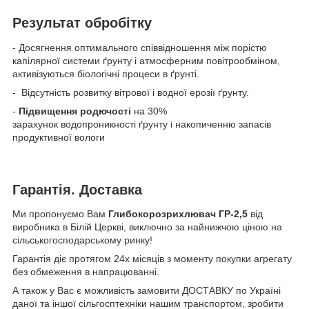
Результат обробітку
- Досягнення оптимального співвідношення між порістю
капілярної системи ґрунту і атмосферним повітрообміном,
активізуються біологічні процеси в ґрунті.
- Відсутність розвитку вітрової і водної ерозії ґрунту.
-
Підвищення родючості
на 30%
зарахунок водопроникності ґрунту і накопиченню запасів
продуктивної вологи
Гарантія. Доставка
Ми пропонуємо Вам
Глибокорозрихлювач ГР-2,5
від
виробника в Білій Церкві, виключно за найнижчою ціною на
сільськогосподарському ринку!
Гарантія діє протягом 24х місяців з моменту покупки агрегату
без обмеження в напрацюванні.
А також у Вас є можливість замовити ДОСТАВКУ по Україні
даної та іншої сільгосптехніки нашим транспортом, зробити