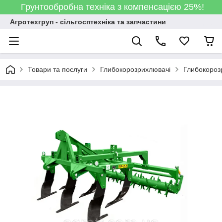
Грунтообробна техніка з компенсацією 25%!
Агротехгруп - сільгосптехніка та запчастини
Товари та послуги
Глибокорозрихлювачі
Глибокороз