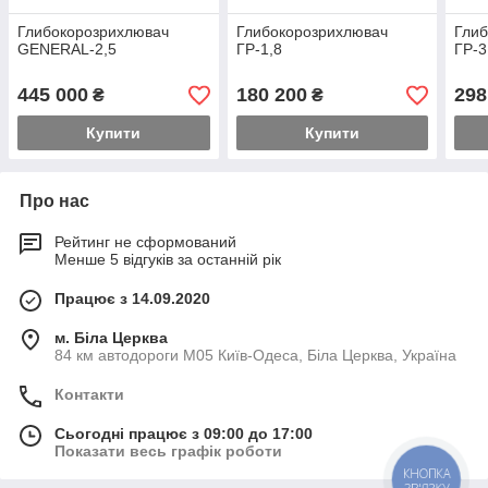
Глибокорозрихлювач
Глибокорозрихлювач
Гли
GENERAL-2,5
ГР-1,8
ГР-3
445 000
180 200
298
₴
₴
Купити
Купити
Про нас
Рейтинг не сформований
Менше 5 відгуків за останній рік
Працює з 14.09.2020
м. Біла Церква
84 км автодороги М05 Київ-Одеса, Біла Церква, Україна
Контакти
Сьогодні працює з 09:00 до 17:00
Показати весь графік роботи
КНОПКА