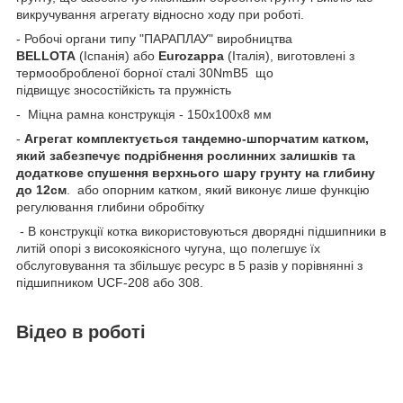
викручування агрегату відносно ходу при роботі.
- Робочі органи типу "ПАРАПЛАУ" виробництва
BELLOTA
(Іспанія) або
Eurozappa
(Італія), виготовлені з
термообробленої борної сталі 30NmB5 що
підвищує зносостійкість та пружність
- Міцна рамна конструкція - 150х100х8 мм
-
Агрегат комплектується тандемно-шпорчатим катком,
який забезпечує подрібнення рослинних залишків та
додаткове спушення верхнього шару грунту на глибину
до 12см
. або опорним катком, який виконує лише функцію
регулювання глибини обробітку
- В конструкції котка використовуються дворядні підшипники в
литій опорі з високоякісного чугуна, що полегшує їх
обслуговування та збільшує ресурс в 5 разів у порівнянні з
підшипником UCF-208 або 308.
Відео в роботі