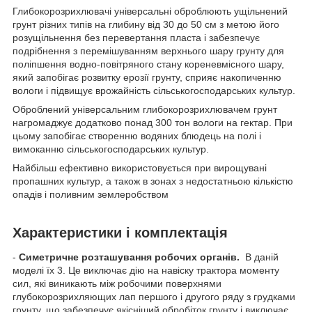
Глибокорозрихлювачі універсальні оброблюють ущільнений
грунт різних типів на глибину від 30 до 50 см з метою його
розущільнення без перевертання пласта і забезпечує
подрібнення з перемішуванням верхнього шару грунту для
поліпшення водно-повітряного стану кореневмісного шару,
який запобігає розвитку ерозії грунту, сприяє накопиченню
вологи і підвищує врожайність сільськогосподарських культур.
Оброблений універсальним глибокорозрихлювачем грунт
нагромаджує додатково понад 300 тон вологи на гектар. При
цьому запобігає створенню водяних блюдець на полі і
вимоканню сільськогосподарських культур.
Найбільш ефективно використовується при вирощувані
пропашних культур, а також в зонах з недостатньою кількістю
опадів і поливним землеробством
Характеристики і комплектація
-
Симетричне розташування робочих органів.
В даній
моделі їх 3. Це виключає дію на навіску трактора моменту
сил, які виникають між робочими поверхнями
глубокорозрихляющих лап першого і другого ряду з грудками
грунту, що забезпечує якісніший обробіток грунту і виключає